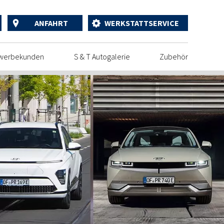
ANFAHRT
WERKSTATTSERVICE
werbekunden
S & T Autogalerie
Zubehör