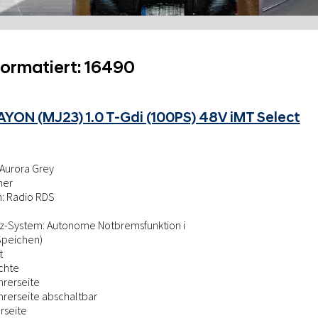
formatiert:
16490
YON (MJ23) 1.0 T-Gdi (100PS) 48V iMT Select
Aurora Grey
her
: Radio RDS
nz-System: Autonome Notbremsfunktion i
Speichen)
t
chte
hrerseite
hrerseite abschaltbar
rseite