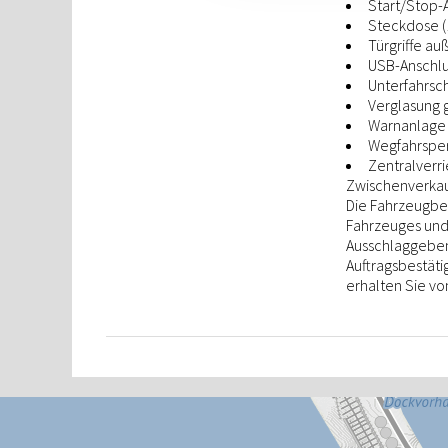
Start/Stop-
Steckdose (
Türgriffe a
USB-Anschlu
Unterfahrsch
Verglasung 
Warnanlage f
Wegfahrsper
Zentralverr
Zwischenverkauf
Die Fahrzeugbes
Fahrzeuges und 
Ausschlaggebend
Auftragsbestät
erhalten Sie vo