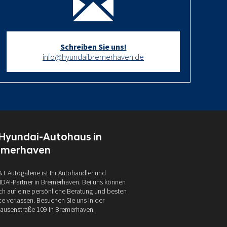
Schreiben Sie uns!
info@hyundaibremerhaven.de
 Hyundai-Autohaus in
emerhaven
&T Autogalerie ist Ihr Autohändler und
AI-Partner in Bremerhaven. Bei uns können
ich auf eine persönliche Beratung und besten
ce verlassen. Besuchen Sie uns in der
ausenstraße 109 in Bremerhaven.