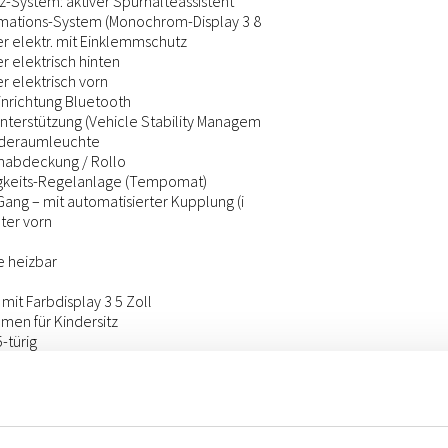
z-System: aktiver Spurhalteassistent
rmations-System (Monochrom-Display 3 8
r elektr. mit Einklemmschutz
 elektrisch hinten
r elektrisch vorn
inrichtung Bluetooth
terstützung (Vehicle Stability Managem
deraumleuchte
abdeckung / Rollo
gkeits-Regelanlage (Tempomat)
ang – mit automatisierter Kupplung (i
ter vorn
 heizbar
mit Farbdisplay 3 5 Zoll
hmen für Kindersitz
-türig
e
-System
hinten verstellbar
schwarz (mattlackiert)
×16