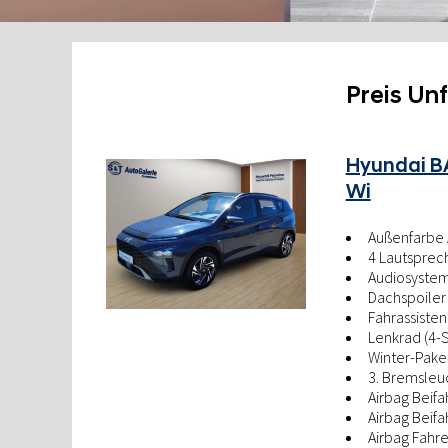
Preis Un
Hyundai BA
Wi
Außenfarbe 
4 Lautsprec
Audiosystem
Dachspoiler
Fahrassiste
Lenkrad (4-
Winter-Pake
3. Bremsleu
Airbag Beifa
Airbag Beifa
Airbag Fahre