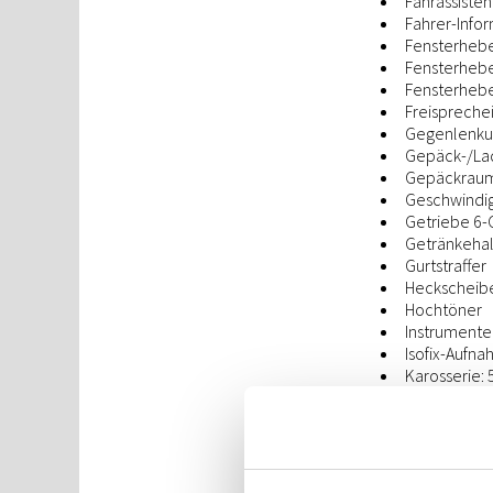
Fahrassisten
Fahrer-Info
Fensterhebe
Fensterheber
Fensterhebe
Freispreche
Gegenlenkun
Gepäck-/La
Gepäckraum
Geschwindi
Getriebe 6-G
Getränkehal
Gurtstraffer
Heckscheibe
Hochtöner
Instrumente 
Isofix-Aufna
Karosserie: 5
Klimaanlag
Kopf-Airbag
Kopfstützen 
Kühlergrill 
LM-Felgen 6