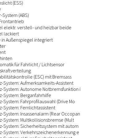
slicht (ESS)
e
r-System (ABS)
 Frontantrieb
 elektr. verstell- und heizbar beide
l lackiert
 in Außenspiegel integriert
ter
ent
 hinten
omatik für Fahrlicht / Lichtsensor
skraftverteilung
abilitätskontrolle (ESC) mit Bremsass
nz-System: Aufmerksamkeits-Assistent
nz-System: Autonome Notbremsfunktion i
z-System: Berganfahrhilfe
z-System: Fahrprofilauswahl (Drive Mo
z-System: Fernlichtassistent
nz-System: Insassenalarm (Rear Occopan
z-System: Multikollisionsbremse (Mult
nz-System: Sicherheitssystem mit autom
nz-System: Verkehrszeichenerkennung e