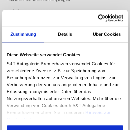
Telefon:
0471 308 340 0
Mail:
info@hyundaibremerhaven.de
Kontaktieren Sie uns!
Zustimmung
Details
Über Cookies
Diese Webseite verwendet Cookies
S&T Autogalerie Bremerhaven verwendet Cookies für
verschiedene Zwecke, z.B. zur Speicherung von
Besucherpräferenzen, zur Verwaltung von Logins, zur
Gesucht:
Verbesserung der von uns angebotenen Inhalte und zur
Kfz-Mechatroniker:in (m/w/d) »
Erfassung anonymisierter Daten über das
Nutzungsverhalten auf unseren Websites. Mehr über die
Ausbildung zur/zum Kauffrau/-mann
Verwendung von Cookies durch S&T Autogalerie
(m/w/d) für Büromanagement »
Bremerhaven erfahren Sie in unserem
Hinweis zur
Cookie-Nutzung
.