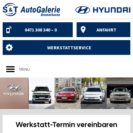
Skip
to
content
0471 308 340 – 0
ANFAHRT
WERKSTATTSERVICE
MENU
Werkstatt-Termin vereinbaren