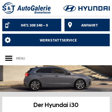
Skip
to
content
0471 308 340 – 0
ANFAHRT
WERKSTATTSERVICE
MENU
Der Hyundai
i
30