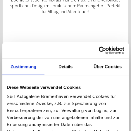
sportliches Design mit praktischem Raumangebot. Perfekt
für Alltag und Abenteuer!
* Abbildungen zeigen ggf. aufpreispflichtige
Sonderausstattungen.
Stand: 15.04.2026
Zustimmung
Details
Über Cookies
Hyundai i30
Diese Webseite verwendet Cookies
29.840,- €
UVP
S&T Autogalerie Bremerhaven verwendet Cookies für
verschiedene Zwecke, z.B. zur Speicherung von
* 26.490,- €
ab
Besucherpräferenzen, zur Verwaltung von Logins, zur
Verbesserung der von uns angebotenen Inhalte und zur
Sie sparen insgesamt 3.350,- €!
Erfassung anonymisierter Daten über das
Die Preise verstehen sich inkl. Überführungskosten.