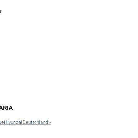
r
TARIA
bei Hyundai Deutschland »