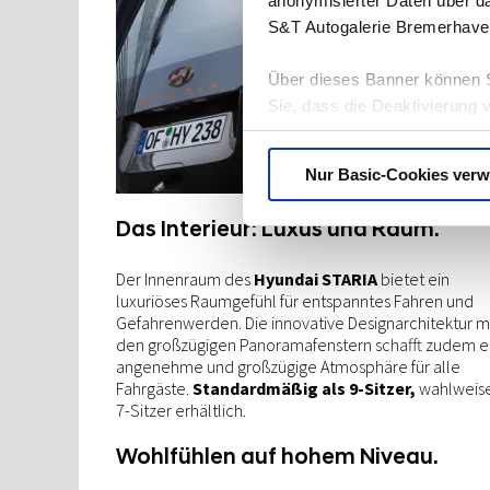
anonymisierter Daten über d
S&T Autogalerie Bremerhave
Über dieses Banner können S
Sie, dass die Deaktivierung 
ganz ausfallen. Der Browser
benachrichtigen oder Cookies
Nur Basic-Cookies ver
Datenschutzerklärung
.
Das Interieur: Luxus und Raum.
Der Innenraum des
Hyundai STARIA
bietet ein
luxuriöses Raumgefühl für entspanntes Fahren und
Gefahrenwerden. Die innovative Designarchitektur m
den großzügigen Panoramafenstern schafft zudem e
angenehme und großzügige Atmosphäre für alle
Fahrgäste.
Standardmäßig als 9-Sitzer,
wahlweise
7-Sitzer erhältlich.
Wohlfühlen auf hohem Niveau.