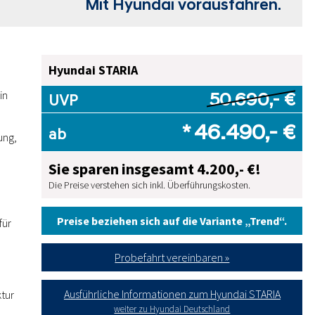
Mit Hyundai vorausfahren.
Hyundai STARIA
in
50.690,- €
UVP
* 46.490,- €
ab
ung,
Sie sparen insgesamt 4.200,- €!
Die Preise verstehen sich inkl. Überführungskosten.
Preise beziehen sich auf die Variante „Trend“.
für
Probefahrt vereinbaren »
Ausführliche Informationen zum Hyundai STARIA
ktur
d
weiter zu Hyundai Deutschland