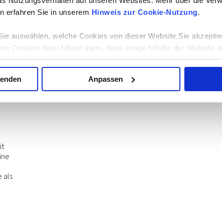
as Nutzungsverhalten auf unseren Websites. Mehr über die Ve
n erfahren Sie in unserem
Hinweis zur Cookie-Nutzung
.
ie auswählen, welche Cookies von dieser Website Sie akzeptie
von Cookies dazu führen kann, dass einige Inhalte der Website a
 auf Ihrem Computer oder Gerät ermöglicht es Ihnen möglicherw
 automatisch abzulehnen. Mehr Informationen erhalten Sie in u
wenden
Anpassen
it
ine
 als