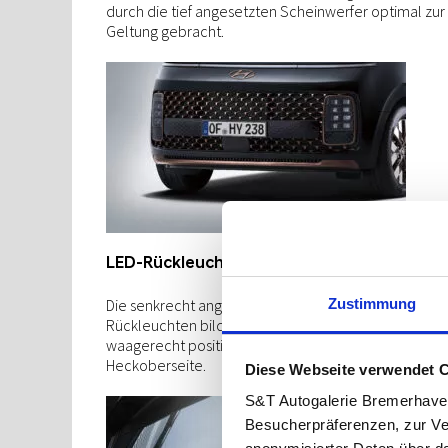
durch die tief angesetzten Scheinwerfer optimal zur
Geltung gebracht.
LED-Rückleuchten
Zustimmung
Die senkrecht angeordneten pixelförmigen LED-
Rückleuchten bilden eine homogene Einheit mit de
waagerecht positionierten Bremslicht an der
Heckoberseite.
Diese Webseite verwendet 
S&T Autogalerie Bremerhave
Besucherpräferenzen, zur Ve