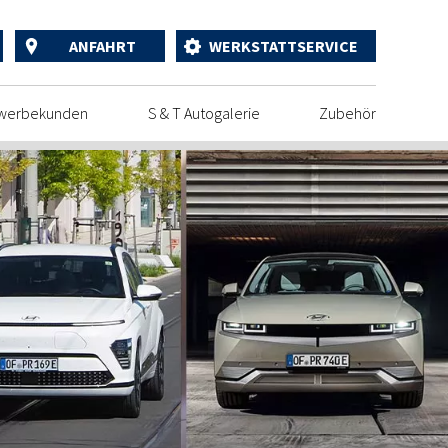
ANFAHRT
WERKSTATTSERVICE
werbekunden
S & T Autogalerie
Zubehör