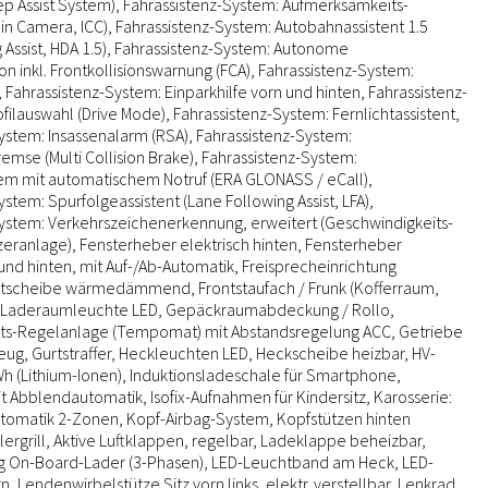
p Assist System), Fahrassistenz-System: Aufmerksamkeits-
abin Camera, ICC), Fahrassistenz-System: Autobahnassistent 1.5
g Assist, HDA 1.5), Fahrassistenz-System: Autonome
n inkl. Frontkollisionswarnung (FCA), Fahrassistenz-System:
 Fahrassistenz-System: Einparkhilfe vorn und hinten, Fahrassistenz-
filauswahl (Drive Mode), Fahrassistenz-System: Fernlichtassistent,
ystem: Insassenalarm (RSA), Fahrassistenz-System:
remse (Multi Collision Brake), Fahrassistenz-System:
tem mit automatischem Notruf (ERA GLONASS / eCall),
stem: Spurfolgeassistent (Lane Following Assist, LFA),
ystem: Verkehrszeichenerkennung, erweitert (Geschwindigkeits-
ranlage), Fensterheber elektrisch hinten, Fensterheber
 und hinten, mit Auf-/Ab-Automatik, Freisprecheinrichtung
ntscheibe wärmedämmend, Frontstaufach / Frunk (Kofferraum,
/Laderaumleuchte LED, Gepäckraumabdeckung / Rollo,
ts-Regelanlage (Tempomat) mit Abstandsregelung ACC, Getriebe
zeug, Gurtstraffer, Heckleuchten LED, Heckscheibe heizbar, HV-
Wh (Lithium-Ionen), Induktionsladeschale für Smartphone,
t Abblendautomatik, Isofix-Aufnahmen für Kindersitz, Karosserie:
utomatik 2-Zonen, Kopf-Airbag-System, Kopfstützen hinten
hlergrill, Aktive Luftklappen, regelbar, Ladeklappe beheizbar,
g On-Board-Lader (3-Phasen), LED-Leuchtband am Heck, LED-
, Lendenwirbelstütze Sitz vorn links, elektr. verstellbar, Lenkrad