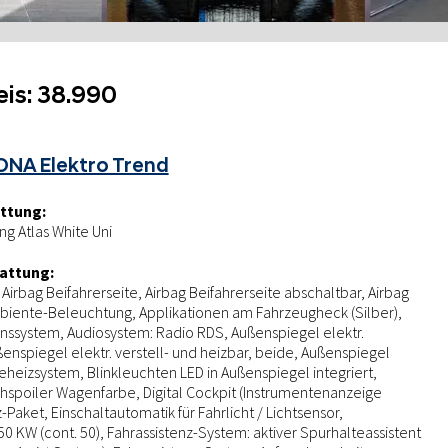
eis:
38.990
ONA Elektro Trend
ttung:
g Atlas White Uni
attung:
Airbag Beifahrerseite, Airbag Beifahrerseite abschaltbar, Airbag
biente-Beleuchtung, Applikationen am Fahrzeugheck (Silber),
nssystem, Audiosystem: Radio RDS, Außenspiegel elektr.
enspiegel elektr. verstell- und heizbar, beide, Außenspiegel
ieheizsystem, Blinkleuchten LED in Außenspiegel integriert,
hspoiler Wagenfarbe, Digital Cockpit (Instrumentenanzeige
nz-Paket, Einschaltautomatik für Fahrlicht / Lichtsensor,
0 KW (cont. 50), Fahrassistenz-System: aktiver Spurhalteassistent