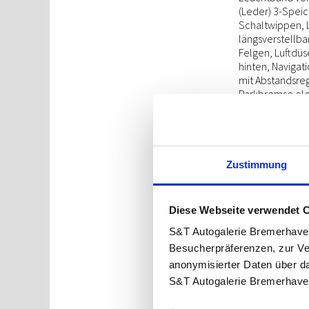
(Leder) 3-Speic
Schaltwippen, L
längsverstellba
Felgen, Luftdüs
hinten, Naviga
mit Abstandsreg
Parkbremse elek
(DAB+), Radlauf
Reparaturkit, R
geteilt/klappba
/ Regelung, Sei
System: Online 
Zustimmung
Service-System:
höhenverstellbar
höhenverstellba
Diese Webseite verwendet 
Schnittstelle (
(beleuchtet), S
S&T Autogalerie Bremerhave
Applikationen (
Besucherpräferenzen, zur Ve
Wagenfarbe, USB
anonymisierter Daten über d
Ladeanschlüsse (
S&T Autogalerie Bremerhave
getönt, Verglas
Warnanlage für 