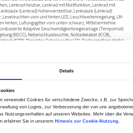
hen, Lenkrad heizbar, Lenkrad mit Multifunktion, Lenkrad mit
enksäule (Lenkrad) höhenverstellbar, Lenksäule (Lenkrad)
r, Leseleuchten vorn und hinten LED, Leuchtweitenregelung, LM-
en hinten, Lüftungsgitter vorn unten schwarz, Mittelarmlehne
tionsbasierte Adaptive Geschwindigkeitsregelanlage (Tempomat)
elung (NSCC), Nebelschlussleuchte, Notladekabel (ICCB),
trisch (EPB), Projektor-Scheinwerfer LED, Radioempfang digital
abdeckung vorn und hinten lackiert, Radstand Standard, Reifen-
eifendruck-Kontrollsystem, Rückfahrkamera, Rücksitzlehne
r, Schalt-/Wählhebel (Shift by Wire), Scheibenbeschlagerkennung
tenairbag vorn, Seitenairbag vorn mitte (Central Airbag), Service-
Update OTA (Over The Air), Service-System: Plug & Charge,
Details
 Remote Services (Blue Link), Sicherheitsgurte vorn
, Sitz vorn links höhenverstellbar, Sitz vorn rechts
r, Sitzbezug / Polsterung: Stoff, Sitzheizung vorn, Smartphone
Cookies
Apple CarPlay & Android Auto), Sonnenblenden mit Spiegel
tart-Stop-Knopf, Start/Stop-Anlage, Stoßfänger vorn mit
n verwendet Cookies für verschiedene Zwecke, z.B. zur Speich
Silber), Touchscreen-Farbdisplay (12,25 Zoll), Türgriffe außen
rwaltung von Logins, zur Verbesserung der von uns angebotenen
-Anschluss (Typ C, 2-fach), USB-Anschluss Mittelkonsole, USB-
as Nutzungsverhalten auf unseren Websites. Mehr über die Ve
2-fach, Typ C) für 2.Sitzreihe, Verglasung Akustikglas, Verglasung
n erfahren Sie in unserem
Hinweis zur Cookie-Nutzung
.
ung hinten abgedunkelt (Privacy Glass), Vorheizsystem für Batterie,
Sicherheitsgurte, Fahrer-/Beifahrerseite