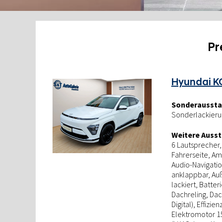
Pr
Hyundai K
Sonderaussta
Sonderlackierun
Weitere Ausst
6 Lautsprecher, 
Fahrerseite, Am
Audio-Navigatio
anklappbar, Auß
lackiert, Batter
Dachreling, Dac
Digital), Effizie
Elektromotor 15