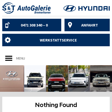
Skip
to
content
0471 308 340 – 0
ANFAHRT
WERKSTATTSERVICE
MENU
Nothing Found