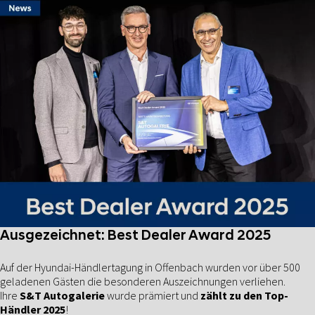
Ausgezeichnet: Best Dealer Award 2025
Auf der Hyundai-Händlertagung in Offenbach wurden vor über 500
geladenen Gästen die besonderen Auszeichnungen verliehen.
Ihre
S&T Autogalerie
wurde prämiert und
zählt zu den Top-
Händler 2025
!