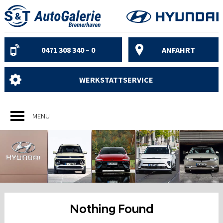
Skip
to
content
0471 308 340 – 0
ANFAHRT
WERKSTATTSERVICE
MENU
Nothing Found