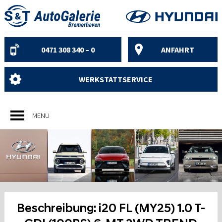
Skip
to
content
0471 308 340 – 0
ANFAHRT
WERKSTATTSERVICE
MENU
Beschreibung:
i20 FL (MY25) 1.0 T-