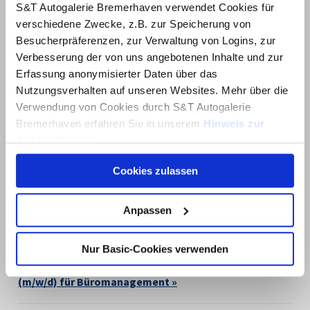
Jeden Sonntag von 11:00 bis 17:00 Uhr
S&T Autogalerie Bremerhaven verwendet Cookies für
Kein Verkauf oder Verkaufsberatung möglich
verschiedene Zwecke, z.B. zur Speicherung von
Besucherpräferenzen, zur Verwaltung von Logins, zur
Telefon:
0471 308 340 0
Verbesserung der von uns angebotenen Inhalte und zur
Mail:
info@hyundaibremerhaven.de
Erfassung anonymisierter Daten über das
Kontaktieren Sie uns!
Nutzungsverhalten auf unseren Websites. Mehr über die
Verwendung von Cookies durch S&T Autogalerie
Bremerhaven erfahren Sie in unserem
Hinweis zur
Cookie-Nutzung
.
Cookies zulassen
Über dieses Banner können Sie auswählen, welche
Cookies von dieser Website Sie akzeptieren möchten.
Bitte beachten Sie, dass die Deaktivierung von Cookies
Anpassen
Gesucht:
dazu führen kann, dass einige Inhalte der Website anders
Kfz-Mechatroniker:in (m/w/d) »
funktionieren oder ganz ausfallen. Der Browser auf Ihrem
Nur Basic-Cookies verwenden
Computer oder Gerät ermöglicht es Ihnen
Ausbildung zur/zum Kauffrau/-mann
möglicherweise auch, Sie zu benachrichtigen oder
(m/w/d) für Büromanagement »
Cookies automatisch abzulehnen. Mehr Informationen
erhalten Sie in unserer
Datenschutzerklärung
.