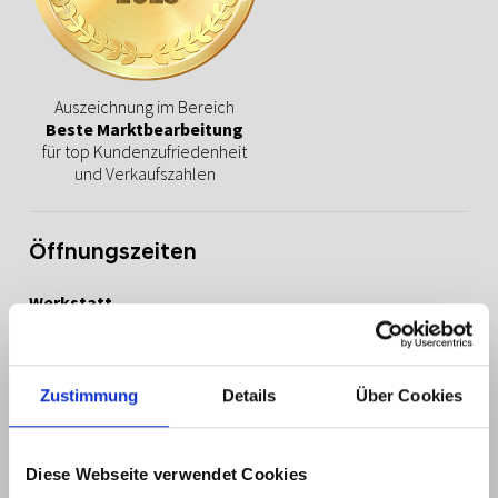
Auszeichnung im Bereich
Beste Marktbearbeitung
für top Kundenzufriedenheit
und Verkaufszahlen
Öffnungszeiten
Werkstatt
Mo. – Fr.: 07:30 – 17:00 Uhr
Sa.: 09:00 – 13:00 Uhr
Verkauf
Zustimmung
Details
Über Cookies
Mo. – Fr.: 08:00 – 18:00 Uhr
Sa.: 09:00 – 14:00 Uhr
Diese Webseite verwendet Cookies
Sonntag ist Schautag!