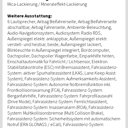
Mica-Lackierung / Mineraleffekt-Lackierung
Weitere Ausstattung:
6 Lautsprecher, Airbag Beifahrerseite, Airbag Beifahrerseite
abschaltbar, Airbag Fahrerseite, Ambiente-Beleuchtung,
Audio-Navigationssystem, Audiosystem: Radio RDS,
Außenspiegel elektr. anklappbar, Außenspiegel elektr.
verstell- und heizbar, beide, Außenspiegel lackiert,
Blinkleuchte in Außenspiegel integriert, Bordcomputer,
Dachspoiler, Dachspoiler Wagenfarbe, Einparkhilfe hinten,
Einschaltautomatik für Fahrlicht / Lichtsensor, Elektron.
Stabilitätskontrolle (ESC) mit Bremsassistent, Fahrassistenz-
System: aktiver Spurhalteassistent (LKAS, Lane Keep Assist
System), Fahrassistenz-System: Aufmerksamkeits-Assistent,
Fahrassistenz-System: Autonome Notbremsfunktion inkl.
Frontkollisionswarnung (FCA), Fahrassistenz-System:
Berganfahrhilfe, Fahrassistenz-System: Fahrprofilauswahl
(Drive Mode), Fahrassistenz-System: Fernlichtassistent,
Fahrassistenz-System: Insassenalarm (ROA), Fahrassistenz-
System: Multikollisionsbremse (Multi Collision Brake),
Fahrassistenz-System: Sicherheitssystem mit automatischem
Notruf (ERA GLONASS / eCall), Fahrassistenz-System: