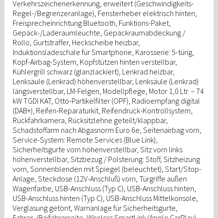
Verkehrszeichenerkennung, erweitert (Geschwindigkeits-
Regel-/Begrenzeranlage), Fensterheber elektrisch hinten,
Freisprecheinrichtung Bluetooth, Funktions-Paket,
Gepäck-/Laderaumleuchte, Gepäckraumabdeckung /
Rollo, Gurtstraffer, Heckscheibe heizbar,
Induktionsladeschale für Smartphone, Karosserie: 5-türig,
Kopf-Airbag-System, Kopfstützen hinten verstellbar,
Kühlergrill schwarz (glanzlackiert), Lenkrad heizbar,
Lenksäule (Lenkrad) höhenverstellbar, Lenksäule (Lenkrad)
längsverstellbar, LM-Felgen, Modellpflege, Motor 1,0 Ltr. – 74
kW TGDI KAT, Otto-Partikelfilter (OPF), Radioempfang digital
(DAB+), Reifen-Reparaturkit, Reifendruck-Kontrollsystem,
Rückfahrkamera, Rücksitzlehne geteilt/klappbar,
Schadstoffarm nach Abgasnorm Euro 6e, Seitenairbag vorn,
Service-System: Remote Services (Blue Link),
Sicherheitsgurte vorn höhenverstellbar, Sitz vorn links
höhenverstellbar, Sitzbezug / Polsterung: Stoff, Sitzheizung
vorn, Sonnenblenden mit Spiegel (beleuchtet), Start/Stop-
Anlage, Steckdose (12V-Anschluß) vorn, Türgriffe außen
Wagenfarbe, USB-Anschluss (Typ C), USB-Anschluss hinten,
USB-Anschluss hinten (Typ C), USB-Anschluss Mittelkonsole,
Verglasung getönt, Warnanlage für Sicherheitsgurte,
Fahrer-/Beifahrerseite, Wireless SmartLink (Apple CarPlay)