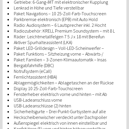
Getriebe: 6-Gang-iMT mit elektronischer Kupplung
Lenkrad in Höhe und Tiefe verstellbar
Paket: Navigations – 10 25-Zoll-Farb-Touchscreen
Parkbremse elektronisch (EPB) mit Auto Hold
Radio: Audiosystem – 6 Lautsprecher inkl. 2 Hocht
Radiozubehör: KRELL Premium Soundsystem – mit 8 L
Räder: Leichtmetallfelgen 7 5 J x 18 mit Bereifun
Aktiver Spurhalteassistent (LKA)
Paket: LED-Grilldesign – Voll-LED-Scheinwerfer –
Paket: Funktions – Sitzheizung vorne – Abwärts-/
Paket: Familien – 3-Zonen-Klimaautomatik – Insas
Bergabfahrhilfe (DBC)
Notrufsystem (eCall)
Fernlichtassistent (HBA)
Ablagemöglichkeiten – Ablagetaschen an der Rückse
Display 10 25-Zoll-Farb-Touchscreen
Fensterheber elektrisch vorne und hinten – mit Ab
USB-Ladeanschluss vorne
USB-Ladeanschlüsse (2) hinten
Sicherheitsgurte – Drei-Punkt-Gurtsystem auf alle
Heckscheibenwischer verdeckt unter Dachspoiler
Außenspiegel elektrisch von innen einstellbar und
Kopfstützen (5) vorn und hinten höhenverstellbar