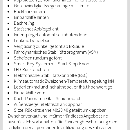
Geschwindigkeitsregelanlage mit Limiter
Rückfahrkamera
Einparkhilfe hinten
Dachreling
Statisches Abbiegelicht
Innenspiegel automatisch abblendend
Lenkrad beheizbar
Verglasung dunkel getönt ab B-Säule
Fahrdynamisches Stabilitätsprogramm (VSM)
Scheiben rundum getönt
Smart-Key-System mit Start-Stop-Knopf
LED-Rückleuchten
Elektronische Stabilitätskontrolle (ESC)
Klimaautomatik Zweizonen-Temperaturregelung inkl
Lederlenkrad und -schalthebel enthält hochwertige
Einparkhilfe vorn
Dach: Panorama-Glas-Schiebedach
Außenspiegel elektrisch anklappbar
Sitze: Rücksitzlehne 40:20:40 geteilt umklappbar
Zwischenverkauf und Irrtümer für dieses Angebot sind
ausdrücklich vorbehalten. Die Fahrzeugbeschreibung dient
lediglich der allgemeinen Identifizierung des Fahrzeuges