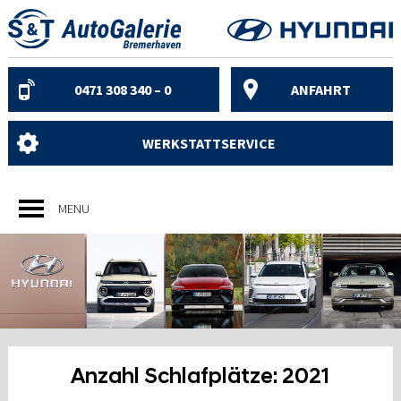
Skip
to
content
0471 308 340 – 0
ANFAHRT
WERKSTATTSERVICE
MENU
Anzahl Schlafplätze:
2021