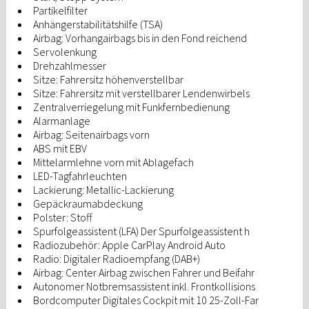
Partikelfilter
Anhängerstabilitätshilfe (TSA)
Airbag: Vorhangairbags bis in den Fond reichend
Servolenkung
Drehzahlmesser
Sitze: Fahrersitz höhenverstellbar
Sitze: Fahrersitz mit verstellbarer Lendenwirbels
Zentralverriegelung mit Funkfernbedienung
Alarmanlage
Airbag: Seitenairbags vorn
ABS mit EBV
Mittelarmlehne vorn mit Ablagefach
LED-Tagfahrleuchten
Lackierung: Metallic-Lackierung
Gepäckraumabdeckung
Polster: Stoff
Spurfolgeassistent (LFA) Der Spurfolgeassistent h
Radiozubehör: Apple CarPlay Android Auto
Radio: Digitaler Radioempfang (DAB+)
Airbag: Center Airbag zwischen Fahrer und Beifahr
Autonomer Notbremsassistent inkl. Frontkollisions
Bordcomputer Digitales Cockpit mit 10 25-Zoll-Far