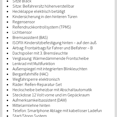
Sitze Black
Sitze: Beifahrersitz höhenverstellbar
Heckklappe elektrisch betätigt
Kindersicherung in den hinteren Türen
Regensensor
Reifendruckkontrollsystem (TPMS)
Lichtsensor
Bremsassistent (BAS)
ISOFIX-Kindersitzbefestigung hinten – auf den äuß
Airbag: Frontairbags für Fahrer und Beifahrer – B
Dachspoiler mit 3. Bremsleuchte
Verglasung: Wärmedämmende Frontscheibe
Lenkrad mit Multifunktion
Außenspiegel mit integrierten Blinkleuchten
Berganfahrhilfe (HAC)
Wegfahrsperre elektronisch
Räder: Reifen-Reparatur-Set
Heckscheibe beheizbar mit Abschaltautomatik
Steckdose 12 Volt vorne und im Gepäckraum
Aufmerksamkeitsassistent (DAW)
Mittelarmlehne hinten
Telefon: Smartphone Ablage mit kabelloser Ladefun
Start/Stopp System