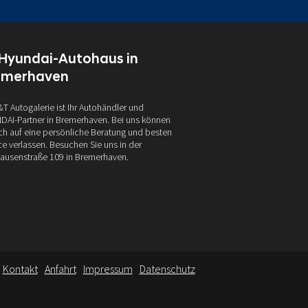
 Hyundai-Autohaus in
emerhaven
&T Autogalerie ist Ihr Autohändler und
AI-Partner in Bremerhaven. Bei uns können
ich auf eine persönliche Beratung und besten
ce verlassen. Besuchen Sie uns in der
ausenstraße 109 in Bremerhaven.
Kontakt
Anfahrt
Impressum
Datenschutz