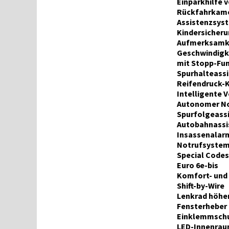
Einparkhilfe 
Rückfahrkam
Assistenzsys
Kindersicheru
Aufmerksamke
Geschwindigke
mit Stopp-Fun
Spurhalteassi
Reifendruck-
Intelligente 
Autonomer Not
Spurfolgeassi
Autobahnassis
Insassenalar
Notrufsystem 
Special Codes
Euro 6e-bis
Komfort- und
Shift-by-Wire
Lenkrad höhen
Fensterheber 
Einklemmschut
LED-Innenrau