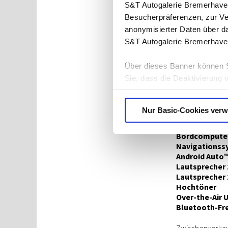
Außenspiegel 
S&T Autogalerie Bremerhave
Außenspiegel 
Besucherpräferenzen, zur Ve
6,5 J x 16-Zol
anonymisierter Daten über d
Reifen-Repara
S&T Autogalerie Bremerhave
Motorhaube
Sitze
Kopfstützen h
Über dieses Banner können S
Fahrersitz hö
Sie, dass die Deaktivierung 
Rücksitzlehne
ganz ausfallen. Der Browser
Kopfstützen h
benachrichtigen oder Cookies
Mittelarmlehn
Nur Basic-Cookies ver
Datenschutzerklärung
Sitzpolsterung
.
Infotainment
Bordcomputer 
Navigationssy
Android Auto™
Lautsprecher 1
Lautsprecher 2
Hochtöner
Over-the-Air 
Bluetooth-Fre