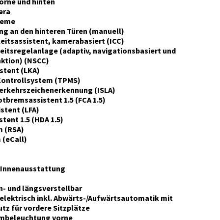
vorne und hinten
era
teme
ng an den hinteren Türen (manuell)
itsassistent, kamerabasiert (ICC)
itsregelanlage (adaptiv, navigationsbasiert und
ktion) (NSCC)
stent (LKA)
Kontrollsystem (TPMS)
Verkehrszeichenerkennung (ISLA)
bremsassistent 1.5 (FCA 1.5)
stent (LFA)
tent 1.5 (HDA 1.5)
m (RSA)
(eCall)
 Innenausstattung
- und längsverstellbar
elektrisch inkl. Abwärts-/Aufwärtsautomatik mit
z für vordere Sitzplätze
mbeleuchtung vorne