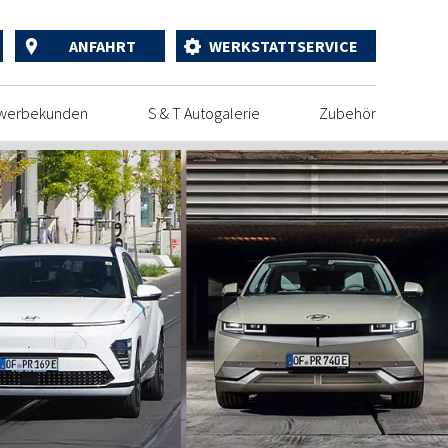
ANFAHRT
WERKSTATTSERVICE
werbekunden
S & T Autogalerie
Zubehör