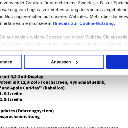
mit LED-Blinker integriert
n verwendet Cookies für verschiedene Zwecke, z.B. zur Speich
beheizbar und elektrisch einstellbar
rwaltung von Logins, zur Verbesserung der von uns angebotenen
l-Leichtmetallfelgen mit 205/65 R16 Bereifung
as Nutzungsverhalten auf unseren Websites. Mehr über die Ve
tur-Kit
n erfahren Sie in unserem
Hinweis zur Cookie-Nutzung
.
ndämmung
öhenverstellbar für Fahrer und Beifahrer
ie auswählen, welche Cookies von dieser Website Sie akzeptie
henverstellbar
von Cookies dazu führen kann, dass einige Inhalte der Website a
 (2. Sitzreihe) geteilt umklappbar
 auf Ihrem Computer oder Gerät ermöglicht es Ihnen möglicherw
öhenverstellbar für hintere Sitzplätze
 automatisch abzulehnen. Mehr Informationen erhalten Sie in u
e hinten
wenden
Anpassen
 in Stoff
mit 4,2-Zoll-Display
stem mit 12,3-Zoll-Touchscreen, Hyundai Bluelink,
 und Apple CarPlay™ (kabellos)
. Sitzreihe
. Sitzreihe
Updates (Fahrzeugsystem)
isprecheinrichtung