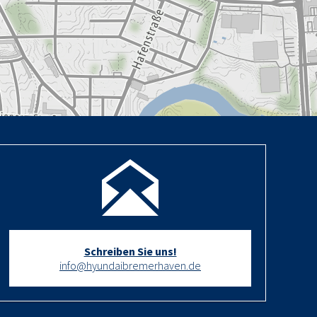
Schreiben Sie uns!
info@hyundaibremerhaven.de