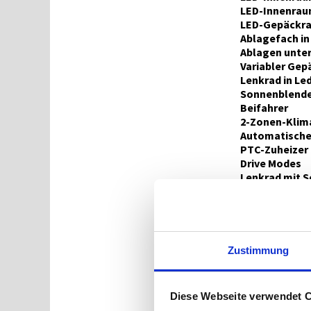
LED-Innenrau
LED-Gepäckr
Ablagefach in
Ablagen unte
Variabler Ge
Lenkrad in Le
Sonnenblende 
Beifahrer
2-Zonen-Klim
Automatische
PTC-Zuheizer
Drive Modes
Lenkrad mit S
12V-Steckdos
USB-Ladeansc
USB-Ladeansc
Lenkrad mit M
Smart-Key-Sy
Zustimmung
Elektronisch
Außenaussta
Akustik-Verbu
Diese Webseite verwendet 
Außenaussta