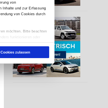
erung von
 Inhalte und zur Erfassung
rwendung von Cookies durch
ren möchten. Bitte beachten
nders funktionieren oder
eise auch, Sie zu
nserer
Cookies zulassen