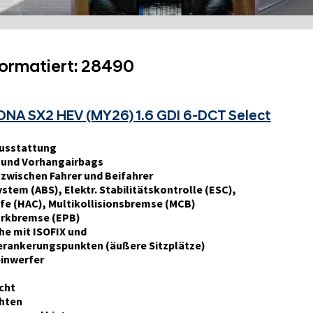
formatiert:
28490
NA SX2 HEV (MY26) 1.6 GDI 6-DCT Select
ausstattung
n und Vorhangairbags
 zwischen Fahrer und Beifahrer
stem (ABS), Elektr. Stabilitätskontrolle (ESC),
fe (HAC), Multikollisionsbremse (MCB)
arkbremse (EPB)
he mit ISOFIX und
erankerungspunkten (äußere Sitzplätze)
inwerfer
cht
hten