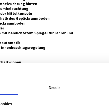
mbeleuchtung hinten
aumbeleuchtung
 der Mittelkonsole
rhalb des Gepäckraumboden
päckraumboden
der
mit beleuchtetem Spiegel für Fahrer und
aautomatik
 Innenbeschlagsregelung
chaltwippen
e vorne
hluss vorne
hluss hinten
ultifunktion
stem mit Start-/Stopp-Knopf
Details
e Wegfahrsperre
ttung
ndglas (Frontscheibe)
Cookies
ttung