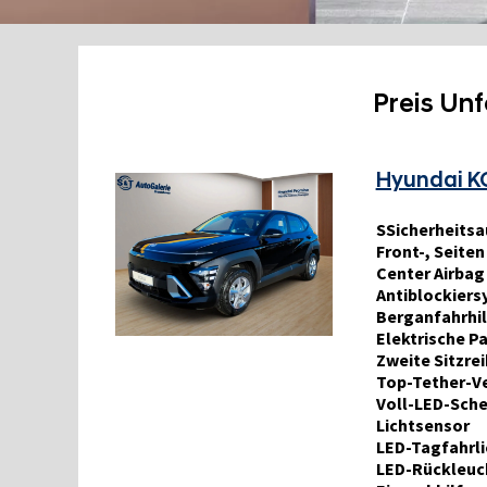
Preis Un
Hyundai KO
SSicherheits
Front-, Seite
Center Airbag
Antiblockiersy
Berganfahrhil
Elektrische P
Zweite Sitzrei
Top-Tether-V
Voll-LED-Sche
Lichtsensor
LED-Tagfahrli
LED-Rückleuc