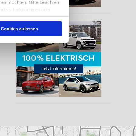
ren möchten. Bitte beachten
nders funktionieren oder
eise auch, Sie zu
nserer
Cookies zulassen