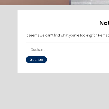
Not
It seems we can’t find what you’re looking for. Perha
SUCHEN
NACH: