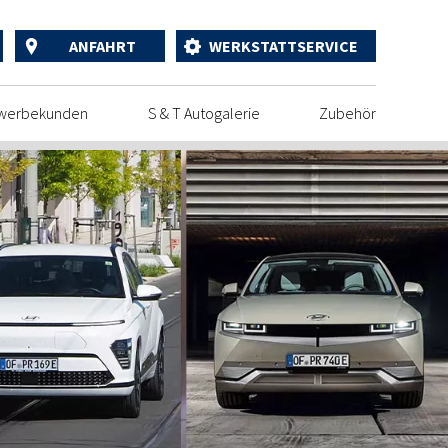
ANFAHRT
WERKSTATTSERVICE
werbekunden
S & T Autogalerie
Zubehör