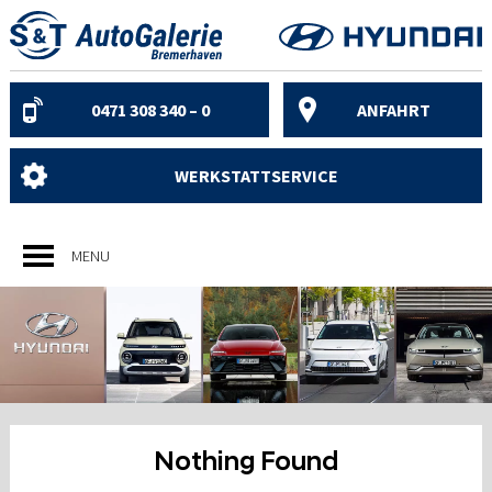
Skip
to
content
0471 308 340 – 0
ANFAHRT
WERKSTATTSERVICE
MENU
Nothing Found