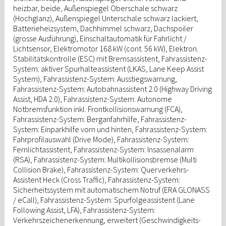
heizbar, beide, Außenspiegel Oberschale schwarz
(Hochglanz), Außenspiegel Unterschale schwarz lackiert,
Batterieheizsystem, Dachhimmel schwarz, Dachspoiler
(grosse Ausführung), Einschaltautomatik für Fahrlicht /
Lichtsensor, Elektromotor 168 kW (cont. 56 kW), Elektron.
Stabilitätskontrolle (ESC) mit Bremsassistent, Fahrassistenz-
System: aktiver Spurhalteassistent (LKAS, Lane Keep Assist
System), Fahrassistenz-System: Ausstiegswarnung,
Fahrassistenz-System: Autobahnassistent 2.0 (Highway Driving
Assist, HDA 2.0), Fahrassistenz-System: Autonome
Notbremsfunktion inkl. Frontkollisionswarnung (FCA),
Fahrassistenz-System: Berganfahrhilfe, Fahrassistenz-
System: Einparkhilfe vorn und hinten, Fahrassistenz-System:
Fahrprofilauswahl (Drive Mode), Fahrassistenz-System:
Fernlichtassistent, Fahrassistenz-System: Insassenalarm
(RSA), Fahrassistenz-System: Multikollisionsbremse (Multi
Collision Brake), Fahrassistenz-System: Querverkehrs-
Assistent Heck (Cross Traffic), Fahrassistenz-System:
Sicherheitssystem mit automatischem Notruf (ERA GLONASS
/ eCall), Fahrassistenz-System: Spurfolgeassistent (Lane
Following Assist, LFA), Fahrassistenz-System:
Verkehrszeichenerkennung, erweitert (Geschwindigkeits-