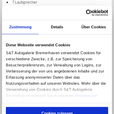
7 Lautsprecher
Adapter zum Anschluss von 230V-Geräten an der Lad
Airbag Beifahrerseite
Airbag Beifahrerseite abschaltbar
Airbag Fahrerseite
Zustimmung
Details
Über Cookies
Aktives Bremslicht (ESS)
Akustikglas Türscheiben seitlich
Alarmanlage
Ambiente-Beleuchtung
Diese Webseite verwendet Cookies
Anti-Blockier-System (ABS)
Antriebsart: Allradantrieb
S&T Autogalerie Bremerhaven verwendet Cookies für
Audiosystem: Radio RDS
verschiedene Zwecke, z.B. zur Speicherung von
Außenspiegel Oberschale schwarz (Hochglanz)
Besucherpräferenzen, zur Verwaltung von Logins, zur
Außenspiegel Unterschale schwarz lackiert
Verbesserung der von uns angebotenen Inhalte und zur
Außenspiegel elektr. anklappbar
Erfassung anonymisierter Daten über das
Außenspiegel elektr. verstell- und heizbar beide
Batterieheizsystem
Nutzungsverhalten auf unseren Websites. Mehr über die
Blinkleuchten LED in Außenspiegel integriert
Verwendung von Cookies durch S&T Autogalerie
Bremsscheiben vorn / hinten: 400 mm / 360 mm
Bremerhaven erfahren Sie in unserem
Hinweis zur
Dachhimmel schwarz
Cookie-Nutzung
.
Differentialsperre (Hinterachse) elektrisch (e-LS
Digitaler Fahrzeugschlüssel im Smartphone
Cookies zulassen
Über dieses Banner können Sie auswählen, welche