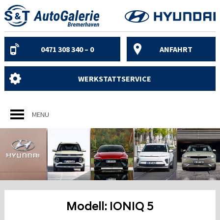
Skip
to
content
0471 308 340 – 0
ANFAHRT
WERKSTATTSERVICE
MENU
Modell:
IONIQ 5