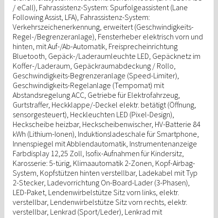
/ eCall), Fahrassistenz-System: Spurfolgeassistent (Lane
Following Assist, LFA), Fahrassistenz-System:
Verkehrszeichenerkennung, erweitert (Geschwindigkeits-
Regel-/Begrenzeranlage), Fensterheber elektrisch vorn und
hinten, mit Auf-/Ab-Automatik, Freisprecheinrichtung
Bluetooth, Gepäck-/Laderaumleuchte LED, Gepäcknetz im
Koffer-/Laderaum, Gepäckraumabdeckung / Rollo,
Geschwindigkeits-Begrenzeranlage (Speed-Limiter),
Geschwindigkeits-Regelanlage (Tempomat) mit
Abstandsregelung ACC, Getriebe für Elektrofahrzeug,
Gurtstraffer, Heckklappe/-Deckel elektr. betätigt (Öffnung,
sensorgesteuert), Heckleuchten LED (Pixel-Design),
Heckscheibe heizbar, Heckscheibenwischer, HV-Batterie 84
kWh (Lithium-Ionen), Induktionsladeschale für Smartphone,
Innenspiegel mit Abblendautomatik, Instrumentenanzeige
Farbdisplay 12,25 Zoll, Isofix-Aufnahmen für Kindersitz,
Karosserie: 5-türig, Klimaautomatik 2-Zonen, Kopf-Airbag-
System, Kopfstützen hinten verstellbar, Ladekabel mit Typ
2-Stecker, Ladevorrichtung On-Board-Lader (3-Phasen),
LED-Paket, Lendenwirbelstütze Sitz vorn links, elektr.
verstellbar, Lendenwirbelstütze Sitz vorn rechts, elektr.
verstellbar, Lenkrad (Sport/Leder), Lenkrad mit