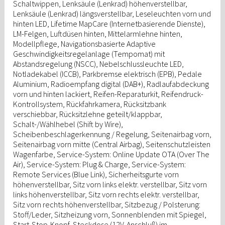
Schaltwippen, Lenksäule (Lenkrad) höhenverstellbar,
Lenksäule (Lenkrad) längsverstellbar, Leseleuchten vorn und
hinten LED, Lifetime MapCare (Internetbasierende Dienste),
LM-Felgen, Luftdüsen hinten, Mittelarmlehne hinten,
Modellpflege, Navigationsbasierte Adaptive
Geschwindigkeitsregelanlage (Tempomat) mit
Abstandsregelung (NSCC), Nebelschlussleuchte LED,
Notladekabel (ICCB), Parkbremse elektrisch (EPB), Pedale
Aluminium, Radioempfang digital (DAB+), Radlaufabdeckung
vorn und hinten lackiert, Reifen-Reparaturkit, Reifendruck-
Kontrollsystem, Rückfahrkamera, Rücksitzbank
verschiebbar, Rücksitzlehne geteilt/klappbar,
Schalt-/Wählhebel (Shift by Wire),
Scheibenbeschlagerkennung / Regelung, Seitenairbag vorn,
Seitenairbag vorn mitte (Central Airbag), Seitenschutzleisten
Wagenfarbe, Service-System: Online Update OTA (Over The
Air), Service-System: Plug & Charge, Service-System:
Remote Services (Blue Link), Sicherheitsgurte vorn
höhenverstellbar, Sitz vorn links elektr. verstellbar, Sitz vorn
links höhenverstellbar, Sitz vorn rechts elektr. verstellbar,
Sitz vorn rechts höhenverstellbar, Sitzbezug / Polsterung:
Stoff/Leder, Sitzheizung vorn, Sonnenblenden mit Spiegel,
Start-Stop-Knopf, Steckdose (12V-Anschluß) im