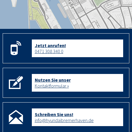
Jetzt anrufen!
0471 308 340 0
Nutzen Sie unser
Kontaktformular »
Schreiben Sie uns!
info@hyundaibremerhaven.de