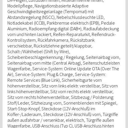
Modellpflege, Navigationsbasierte Adaptive
Geschwindigkeitsregelanlage (Tempomat) mit
Abstandsregelung (NSCC), Nebelschlussleuchte LED,
Notladekabel (ICCB), Parkbremse elektrisch (EPB), Pedale
Aluminium, Radioempfang digital (DAB+), Radlaufabdeckung
vorn und hinten lackiert, Reifen-Reparaturkit, Reifendruck-
Kontrollsystem, Rückfahrkamera, Rücksitzbank
verschiebbar, Rücksitzlehne geteilt/klappbar,
Schalt-/Wählhebel (Shift by Wire),
Scheibenbeschlagerkennung / Regelung, Seitenairbag vorn,
Seitenairbag vorn mitte (Central Airbag), Seitenschutzleisten
Wagenfarbe, Service-System: Online Update OTA (Over The
Air), Service-System: Plug & Charge, Service-System:
Remote Services (Blue Link), Sicherheitsgurte vorn
höhenverstellbar, Sitz vorn links elektr. verstellbar, Sitz vorn
links höhenverstellbar, Sitz vorn rechts elektr. verstellbar,
Sitz vorn rechts höhenverstellbar, Sitzbezug / Polsterung:
Stoff/Leder, Sitzheizung vorn, Sonnenblenden mit Spiegel,
Start-Stop-Knopf, Steckdose (12V-Anschluß) im
Koffer-/Laderaum, Steckdose (12V-Anschluß) vorn, Türgriffe
außen ausfahrbar / versenkbar, elektrisch, Türgriffe außen
Wagenfarbe, USB-Anschluss (Typ C), USB-Anschluss hinten