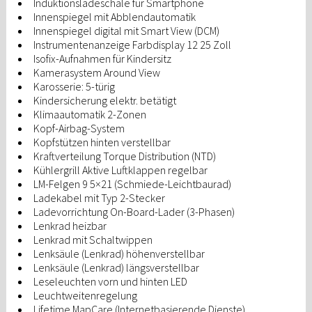
Induktionsladeschale für Smartphone
Innenspiegel mit Abblendautomatik
Innenspiegel digital mit Smart View (DCM)
Instrumentenanzeige Farbdisplay 12 25 Zoll
Isofix-Aufnahmen für Kindersitz
Kamerasystem Around View
Karosserie: 5-türig
Kindersicherung elektr. betätigt
Klimaautomatik 2-Zonen
Kopf-Airbag-System
Kopfstützen hinten verstellbar
Kraftverteilung Torque Distribution (NTD)
Kühlergrill Aktive Luftklappen regelbar
LM-Felgen 9 5×21 (Schmiede-Leichtbaurad)
Ladekabel mit Typ 2-Stecker
Ladevorrichtung On-Board-Lader (3-Phasen)
Lenkrad heizbar
Lenkrad mit Schaltwippen
Lenksäule (Lenkrad) höhenverstellbar
Lenksäule (Lenkrad) längsverstellbar
Leseleuchten vorn und hinten LED
Leuchtweitenregelung
Lifetime MapCare (Internetbasierende Dienste)