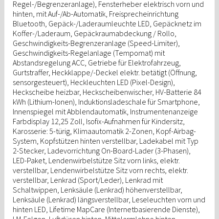
Regel-/Begrenzeranlage), Fensterheber elektrisch vorn und
hinten, mit Auf-/Ab-Automatik, Freisprecheinrichtung
Bluetooth, Gepäck-/Laderaumleuchte LED, Gepäcknetz im
Koffer-/Laderaum, Gepäckraumabdeckung / Rollo,
Geschwindigkeits-Begrenzeranlage (Speed-Limiter),
Geschwindigkeits-Regelanlage (Tempomat) mit
Abstandsregelung ACC, Getriebe für Elektrofahrzeug,
Gurtstraffer, Heckklappe/-Deckel elektr. betätigt (Öffnung,
sensorgesteuert), Heckleuchten LED (Pixel-Design),
Heckscheibe heizbar, Heckscheibenwischer, HV-Batterie 84
kWh (Lithium-Ionen), Induktionsladeschale für Smartphone,
Innenspiegel mit Abblendautomatik, Instrumentenanzeige
Farbdisplay 12,25 Zoll, Isofix-Aufnahmen für Kindersitz,
Karosserie: 5-türig, Klimaautomatik 2-Zonen, Kopf-Airbag-
System, Kopfstützen hinten verstellbar, Ladekabel mit Typ
2-Stecker, Ladevorrichtung On-Board-Lader (3-Phasen),
LED-Paket, Lendenwirbelstütze Sitz vorn links, elektr.
verstellbar, Lendenwirbelstütze Sitz vorn rechts, elektr.
verstellbar, Lenkrad (Sport/Leder), Lenkrad mit
Schaltwippen, Lenksäule (Lenkrad) höhenverstellbar,
Lenksäule (Lenkrad) längsverstellbar, Leseleuchten vorn und
hinten LED, Lifetime MapCare (Internetbasierende Dienste),
LM-Felgen, Luftdüsen hinten, Mittelarmlehne hinten,