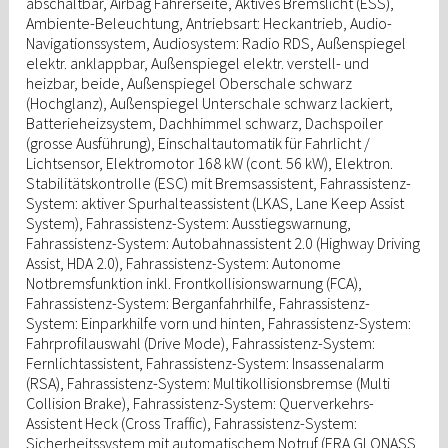
abschaltbar, Airbag Fahrerseite, Aktives Bremslicht (ESS),
Ambiente-Beleuchtung, Antriebsart: Heckantrieb, Audio-
Navigationssystem, Audiosystem: Radio RDS, Außenspiegel
elektr. anklappbar, Außenspiegel elektr. verstell- und
heizbar, beide, Außenspiegel Oberschale schwarz
(Hochglanz), Außenspiegel Unterschale schwarz lackiert,
Batterieheizsystem, Dachhimmel schwarz, Dachspoiler
(grosse Ausführung), Einschaltautomatik für Fahrlicht /
Lichtsensor, Elektromotor 168 kW (cont. 56 kW), Elektron.
Stabilitätskontrolle (ESC) mit Bremsassistent, Fahrassistenz-
System: aktiver Spurhalteassistent (LKAS, Lane Keep Assist
System), Fahrassistenz-System: Ausstiegswarnung,
Fahrassistenz-System: Autobahnassistent 2.0 (Highway Driving
Assist, HDA 2.0), Fahrassistenz-System: Autonome
Notbremsfunktion inkl. Frontkollisionswarnung (FCA),
Fahrassistenz-System: Berganfahrhilfe, Fahrassistenz-
System: Einparkhilfe vorn und hinten, Fahrassistenz-System:
Fahrprofilauswahl (Drive Mode), Fahrassistenz-System:
Fernlichtassistent, Fahrassistenz-System: Insassenalarm
(RSA), Fahrassistenz-System: Multikollisionsbremse (Multi
Collision Brake), Fahrassistenz-System: Querverkehrs-
Assistent Heck (Cross Traffic), Fahrassistenz-System:
Sicherheitssystem mit automatischem Notruf (ERA GLONASS