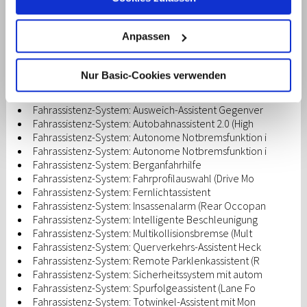
Drift Optimizer
Einparkhilfe seitlich
Cookies von dieser Website Sie akzeptieren möchten.
Einschaltautomatik für Fahrlicht / Lichtsensor
Bitte beachten Sie, dass die Deaktivierung von Cookies
Anpassen
Elektromotor 448 kW / Boost 478 kW (cont. 159 kW
dazu führen kann, dass einige Inhalte der Website anders
Elektron. Stabilitätskontrolle (ESC) mit Bremsass
funktionieren oder ganz ausfallen. Der Browser auf Ihrem
Fahrassistenz-System: Aufmerksamkeits-Assistent
Nur Basic-Cookies verwenden
Fahrassistenz-System: Ausstiegswarnung
Computer oder Gerät ermöglicht es Ihnen
Fahrassistenz-System: Ausweich-Assistent (Evasive
möglicherweise auch, Sie zu benachrichtigen oder
Fahrassistenz-System: Ausweich-Assistent Gegenver
Cookies automatisch abzulehnen. Mehr Informationen
Fahrassistenz-System: Autobahnassistent 2.0 (High
erhalten Sie in unserer
Datenschutzerklärung
.
Fahrassistenz-System: Autonome Notbremsfunktion i
Fahrassistenz-System: Autonome Notbremsfunktion i
Fahrassistenz-System: Berganfahrhilfe
Fahrassistenz-System: Fahrprofilauswahl (Drive Mo
Fahrassistenz-System: Fernlichtassistent
Fahrassistenz-System: Insassenalarm (Rear Occopan
Fahrassistenz-System: Intelligente Beschleunigung
Fahrassistenz-System: Multikollisionsbremse (Mult
Fahrassistenz-System: Querverkehrs-Assistent Heck
Fahrassistenz-System: Remote Parklenkassistent (R
Fahrassistenz-System: Sicherheitssystem mit autom
Fahrassistenz-System: Spurfolgeassistent (Lane Fo
Fahrassistenz-System: Totwinkel-Assistent mit Mon