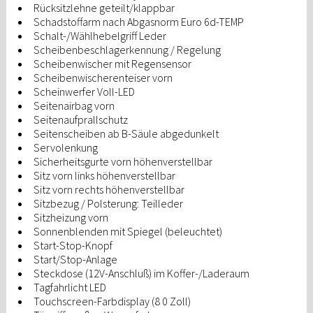
Rücksitzlehne geteilt/klappbar
Schadstoffarm nach Abgasnorm Euro 6d-TEMP
Schalt-/Wählhebelgriff Leder
Scheibenbeschlagerkennung / Regelung
Scheibenwischer mit Regensensor
Scheibenwischerenteiser vorn
Scheinwerfer Voll-LED
Seitenairbag vorn
Seitenaufprallschutz
Seitenscheiben ab B-Säule abgedunkelt
Servolenkung
Sicherheitsgurte vorn höhenverstellbar
Sitz vorn links höhenverstellbar
Sitz vorn rechts höhenverstellbar
Sitzbezug / Polsterung: Teilleder
Sitzheizung vorn
Sonnenblenden mit Spiegel (beleuchtet)
Start-Stop-Knopf
Start/Stop-Anlage
Steckdose (12V-Anschluß) im Koffer-/Laderaum
Tagfahrlicht LED
Touchscreen-Farbdisplay (8 0 Zoll)