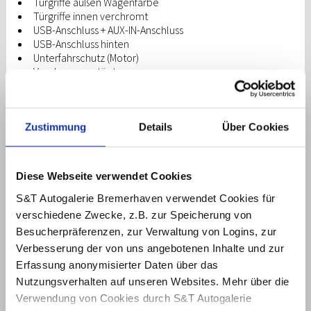
Türgriffe außen Wagenfarbe
Türgriffe innen verchromt
USB-Anschluss + AUX-IN-Anschluss
USB-Anschluss hinten
Unterfahrschutz (Motor)
Verglasung getönt
Warnanlage für Sicherheitsgurte Fahrer-/Beifahre
Wegfahrsperre (elektronisch)
Zentralverriegelung mit Fernbedienung
Zwischenverkauf und Irrtümer für dieses Angebot sind
Zustimmung
Details
Über Cookies
ausdrücklich vorbehalten. Die Fahrzeugbeschreibung dient
lediglich der allgemeinen Identifizierung des Fahrzeuges
und stellt keine Gewährleistung im kaufrechtlichen Sinne
Diese Webseite verwendet Cookies
dar. Ausschlaggebend sind einzig und allein die
Vereinbarungen in der Auftragsbestätigung oder im
S&T Autogalerie Bremerhaven verwendet Cookies für
Kaufvertrag. Den genauen Ausstattungsumfang erhalten Sie
verschiedene Zwecke, z.B. zur Speicherung von
von unserem Verkaufspersonal. Bitte kontaktieren Sie uns.
Besucherpräferenzen, zur Verwaltung von Logins, zur
Verbesserung der von uns angebotenen Inhalte und zur
Erfassung anonymisierter Daten über das
Nutzungsverhalten auf unseren Websites. Mehr über die
Verwendung von Cookies durch S&T Autogalerie