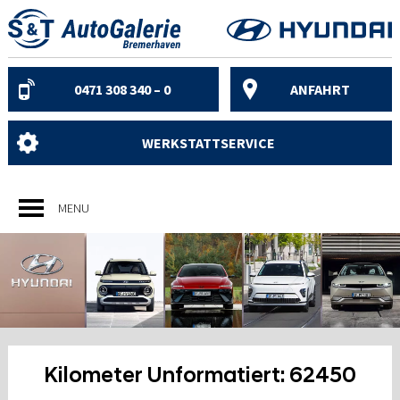
Skip
to
content
0471 308 340 – 0
ANFAHRT
WERKSTATTSERVICE
MENU
Kilometer Unformatiert:
62450