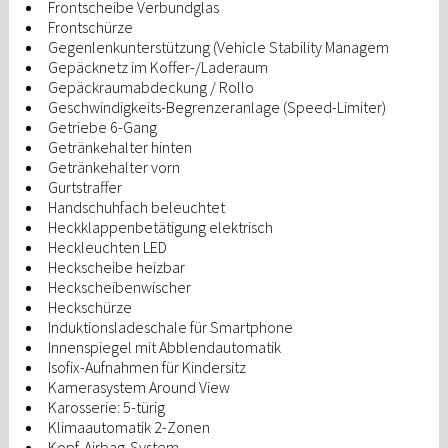
Frontscheibe Verbundglas
Frontschürze
Gegenlenkunterstützung (Vehicle Stability Managem
Gepäcknetz im Koffer-/Laderaum
Gepäckraumabdeckung / Rollo
Geschwindigkeits-Begrenzeranlage (Speed-Limiter)
Getriebe 6-Gang
Getränkehalter hinten
Getränkehalter vorn
Gurtstraffer
Handschuhfach beleuchtet
Heckklappenbetätigung elektrisch
Heckleuchten LED
Heckscheibe heizbar
Heckscheibenwischer
Heckschürze
Induktionsladeschale für Smartphone
Innenspiegel mit Abblendautomatik
Isofix-Aufnahmen für Kindersitz
Kamerasystem Around View
Karosserie: 5-türig
Klimaautomatik 2-Zonen
Kopf-Airbag-System