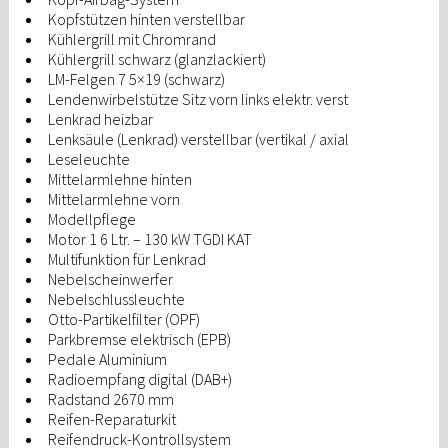
Kopfstützen hinten verstellbar
Kühlergrill mit Chromrand
Kühlergrill schwarz (glanzlackiert)
LM-Felgen 7 5×19 (schwarz)
Lendenwirbelstütze Sitz vorn links elektr. verst
Lenkrad heizbar
Lenksäule (Lenkrad) verstellbar (vertikal / axial
Leseleuchte
Mittelarmlehne hinten
Mittelarmlehne vorn
Modellpflege
Motor 1 6 Ltr. – 130 kW TGDI KAT
Multifunktion für Lenkrad
Nebelscheinwerfer
Nebelschlussleuchte
Otto-Partikelfilter (OPF)
Parkbremse elektrisch (EPB)
Pedale Aluminium
Radioempfang digital (DAB+)
Radstand 2670 mm
Reifen-Reparaturkit
Reifendruck-Kontrollsystem