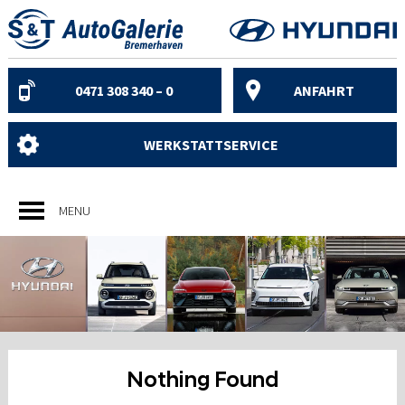
Skip
to
content
0471 308 340 – 0
ANFAHRT
WERKSTATTSERVICE
MENU
Nothing Found