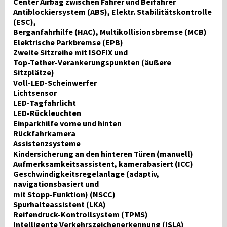
Center Airbag zwischen Fahrer und Beifahrer
Antiblockiersystem (ABS), Elektr. Stabilitätskontrolle
(ESC),
Berganfahrhilfe (HAC), Multikollisionsbremse (MCB)
Elektrische Parkbremse (EPB)
Zweite Sitzreihe mit ISOFIX und
Top-Tether-Verankerungspunkten (äußere
Sitzplätze)
Voll-LED-Scheinwerfer
Lichtsensor
LED-Tagfahrlicht
LED-Rückleuchten
Einparkhilfe vorne und hinten
Rückfahrkamera
Assistenzsysteme
Kindersicherung an den hinteren Türen (manuell)
Aufmerksamkeitsassistent, kamerabasiert (ICC)
Geschwindigkeitsregelanlage (adaptiv,
navigationsbasiert und
mit Stopp-Funktion) (NSCC)
Spurhalteassistent (LKA)
Reifendruck-Kontrollsystem (TPMS)
Intelligente Verkehrszeichenerkennung (ISLA)