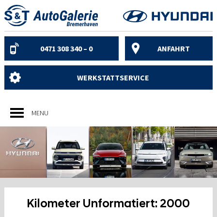
Skip
to
content
0471 308 340 – 0
ANFAHRT
WERKSTATTSERVICE
MENU
Kilometer Unformatiert:
2000