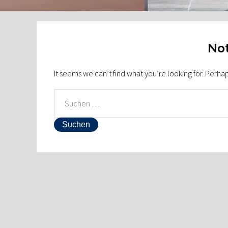
Not
It seems we can’t find what you’re looking for. Perha
SUCHEN
NACH: