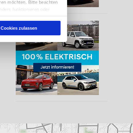
ren möchten. Bitte beachten
nders funktionieren oder
eise auch, Sie zu
nserer
Cookies zulassen