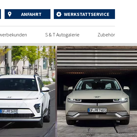
ANFAHRT
WERKSTATTSERVICE
werbekunden
S & T Autogalerie
Zubehör