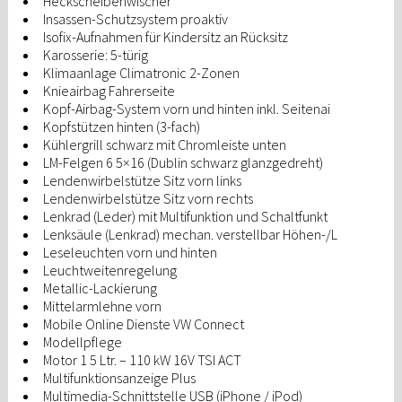
Heckscheibenwischer
Insassen-Schutzsystem proaktiv
Isofix-Aufnahmen für Kindersitz an Rücksitz
Karosserie: 5-türig
Klimaanlage Climatronic 2-Zonen
Knieairbag Fahrerseite
Kopf-Airbag-System vorn und hinten inkl. Seitenai
Kopfstützen hinten (3-fach)
Kühlergrill schwarz mit Chromleiste unten
LM-Felgen 6 5×16 (Dublin schwarz glanzgedreht)
Lendenwirbelstütze Sitz vorn links
Lendenwirbelstütze Sitz vorn rechts
Lenkrad (Leder) mit Multifunktion und Schaltfunkt
Lenksäule (Lenkrad) mechan. verstellbar Höhen-/L
Leseleuchten vorn und hinten
Leuchtweitenregelung
Metallic-Lackierung
Mittelarmlehne vorn
Mobile Online Dienste VW Connect
Modellpflege
Motor 1 5 Ltr. – 110 kW 16V TSI ACT
Multifunktionsanzeige Plus
Multimedia-Schnittstelle USB (iPhone / iPod)