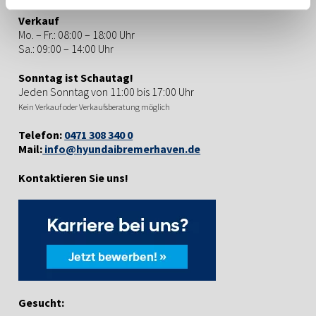
möglicherweise auch, Sie zu benachrichtigen oder
Verkauf
Cookies automatisch abzulehnen. Mehr Informationen
Mo. – Fr.: 08:00 – 18:00 Uhr
erhalten Sie in unserer
Datenschutzerklärung
.
Sa.: 09:00 – 14:00 Uhr
Sonntag ist Schautag!
Jeden Sonntag von 11:00 bis 17:00 Uhr
Kein Verkauf oder Verkaufsberatung möglich
Telefon:
0471 308 340 0
Mail:
info@hyundaibremerhaven.de
Kontaktieren Sie uns!
Gesucht: