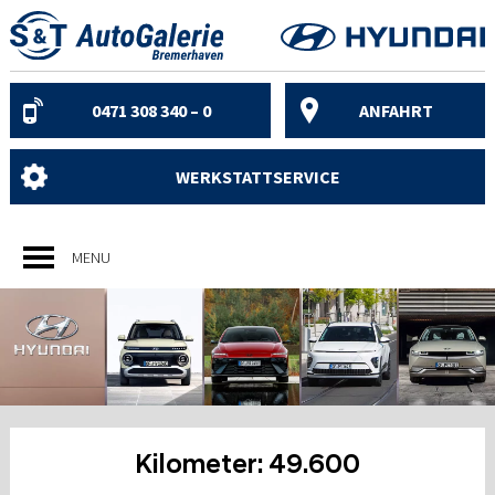
Skip
to
content
0471 308 340 – 0
ANFAHRT
WERKSTATTSERVICE
MENU
Kilometer:
49.600