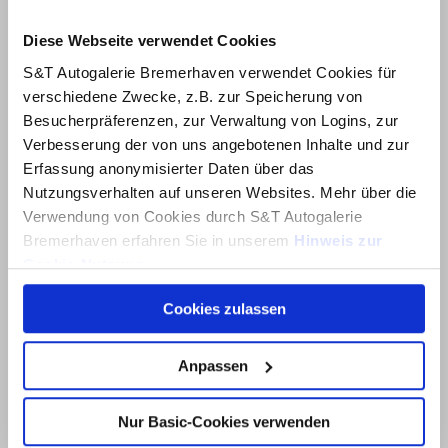
Diese Webseite verwendet Cookies
S&T Autogalerie Bremerhaven verwendet Cookies für
verschiedene Zwecke, z.B. zur Speicherung von
Besucherpräferenzen, zur Verwaltung von Logins, zur
Verbesserung der von uns angebotenen Inhalte und zur
Erfassung anonymisierter Daten über das
Nutzungsverhalten auf unseren Websites. Mehr über die
Verwendung von Cookies durch S&T Autogalerie
Auszeichnung im Bereich
Beste Marktbearbeitung
Bremerhaven erfahren Sie in unserem
Hinweis zur
für top Kundenzufriedenheit
Cookie-Nutzung
.
und Verkaufszahlen
Cookies zulassen
Über dieses Banner können Sie auswählen, welche
Cookies von dieser Website Sie akzeptieren möchten.
Öffnungszeiten
Bitte beachten Sie, dass die Deaktivierung von Cookies
Anpassen
dazu führen kann, dass einige Inhalte der Website anders
Werkstatt
funktionieren oder ganz ausfallen. Der Browser auf Ihrem
Mo. – Fr.: 07:30 – 17:00 Uhr
Nur Basic-Cookies verwenden
Computer oder Gerät ermöglicht es Ihnen
Sa.: 09:00 – 13:00 Uhr