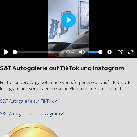
Play
00:42
Play
Mute
Settings
PIP
Ent
ful
S&T Autogalerie auf TikTok und Instagram
Für besondere Angebote und Events folgen Sie uns auf TikTok oder
Instagram und verpassen Sie keine Aktion oder Premiere mehr!
S&T Autogalerie auf TikTok ⭧
S&T Autogalerie auf Instagram ⭧