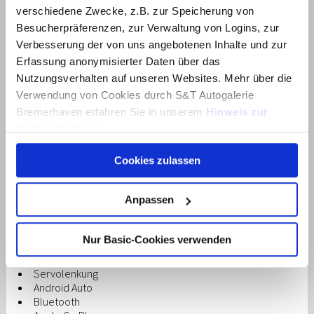
verschiedene Zwecke, z.B. zur Speicherung von
Armlehne
Besucherpräferenzen, zur Verwaltung von Logins, zur
Beheizbares Lenkrad
Verbesserung der von uns angebotenen Inhalte und zur
Elektr. Fensterheber
Erfassung anonymisierter Daten über das
Elektr. Heckklappe
Elektr. Seitenspiegel
Nutzungsverhalten auf unseren Websites. Mehr über die
Elektr. Sitzeinstellung
Verwendung von Cookies durch S&T Autogalerie
Innenspiegel autom. abblendend
Bremerhaven erfahren Sie in unserem
Hinweis zur
Lederlenkrad
Cookie-Nutzung
.
Schiebedach
Schlüssellose Zentralverriegelung
Cookies zulassen
Sitzheizung
Über dieses Banner können Sie auswählen, welche
Sitzheizung hinten
Cookies von dieser Website Sie akzeptieren möchten.
Sitzbelüftung
Bitte beachten Sie, dass die Deaktivierung von Cookies
Anpassen
Zentralverriegelung
dazu führen kann, dass einige Inhalte der Website anders
Berganfahrassistent
funktionieren oder ganz ausfallen. Der Browser auf Ihrem
Bordcomputer
Nur Basic-Cookies verwenden
Multifunktionslenkrad
Computer oder Gerät ermöglicht es Ihnen
Schaltwippen
möglicherweise auch, Sie zu benachrichtigen oder
Servolenkung
Cookies automatisch abzulehnen. Mehr Informationen
Android Auto
erhalten Sie in unserer
Datenschutzerklärung
.
Bluetooth