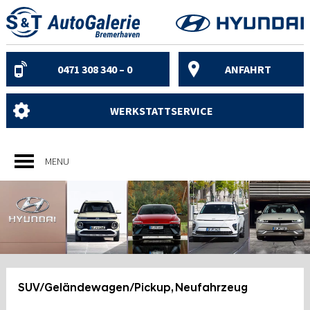
Skip
to
content
0471 308 340 – 0
ANFAHRT
WERKSTATTSERVICE
MENU
SUV/Geländewagen/Pickup, Neufahrzeug