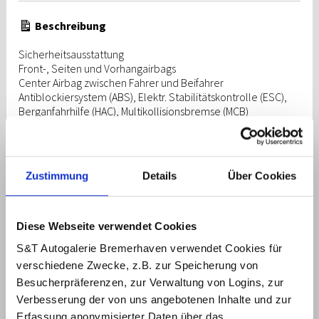
Beschreibung
Sicherheitsausstattung
Front-, Seiten und Vorhangairbags
Center Airbag zwischen Fahrer und Beifahrer
Antiblockiersystem (ABS), Elektr. Stabilitätskontrolle (ESC),
Berganfahrhilfe (HAC), Multikollisionsbremse (MCB)
Elektrische Parkbremse (EPB)
Kindersicherung an den hinteren Türen (manuell)
Servolenkung
Voll-LED-Scheinwerfer
Zustimmung
Details
Über Cookies
Lichtsensor
LED-Tagfahrlicht
Nebelschlussleuchte
LED-Rückleuchten
Diese Webseite verwendet Cookies
Innenspiegel automatisch abblendend
S&T Autogalerie Bremerhaven verwendet Cookies für
Reifendruck-Kontrollsystem (TPMS)
verschiedene Zwecke, z.B. zur Speicherung von
Einparkhilfe vorne und hinten
Rückfahrkamera
Besucherpräferenzen, zur Verwaltung von Logins, zur
Spurfolgeassistent (LFA)
Verbesserung der von uns angebotenen Inhalte und zur
Regensensor
Erfassung anonymisierter Daten über das