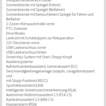
Dreispeichenlenkrad in Leder
Sonnenblende mit Spiegel (Fahrer)
Sonnenblende mit Spiegel (Beifahrer)
Sonnenblende mit beleuchtetem Spiegel für Fahrer und
Beifahrer
2-Zonen-Klimaautomatik vorne
PTC-Zuheizer
Drive Modes
Lenkrad mit Schaltwippen zur Rekuperation
12V-Steckdose vorne
USB-Ladeanschluss vorne
USB-Ladeanschluss hinten
Smart-Key-System mit Start-/Stopp-Knopf
Assistenzsysteme
Aufmerksamkeitsassistent, kamerabasiert (ICC)
Geschwindigkeitsregelanlage (adaptiv, navigationsbasiert
und
mit Stopp-Funktion) (NSCC)
Spurhalteassistent (LKA)
Intelligente Verkehrszeichenerkennung (ISLA)
Autonomer Notbremsassistent 1.5 (FCA 1.5)
Autobahnassistent 1.5 (HDA 1.5)
Insassenalarm (RSA)