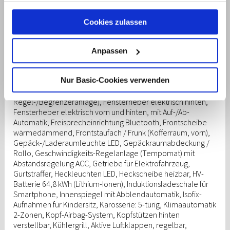
System: Einparkhilfe vorn und hinten, Fahrassistenz-System:
Fahrprofilauswahl (Drive Mode), Fahrassistenz-System:
Cookies zulassen
Über dieses Banner können Sie auswählen, welche
Fernlichtassistent, Fahrassistenz-System: Insassenalarm
Cookies von dieser Website Sie akzeptieren möchten.
(RSA), Fahrassistenz-System: Multikollisionsbremse (Multi
Bitte beachten Sie, dass die Deaktivierung von Cookies
Collision Brake), Fahrassistenz-System: Sicherheitssystem
Anpassen
mit automatischem Notruf (ERA GLONASS / eCall),
dazu führen kann, dass einige Inhalte der Website anders
Fahrassistenz-System: Spurfolgeassistent (Lane Following
funktionieren oder ganz ausfallen. Der Browser auf Ihrem
Nur Basic-Cookies verwenden
Assist, LFA), Fahrassistenz-System:
Computer oder Gerät ermöglicht es Ihnen
Verkehrszeichenerkennung, erweitert (Geschwindigkeits-
möglicherweise auch, Sie zu benachrichtigen oder
Regel-/Begrenzeranlage), Fensterheber elektrisch hinten,
Cookies automatisch abzulehnen. Mehr Informationen
Fensterheber elektrisch vorn und hinten, mit Auf-/Ab-
Automatik, Freisprecheinrichtung Bluetooth, Frontscheibe
erhalten Sie in unserer
Datenschutzerklärung
.
wärmedämmend, Frontstaufach / Frunk (Kofferraum, vorn),
Gepäck-/Laderaumleuchte LED, Gepäckraumabdeckung /
Rollo, Geschwindigkeits-Regelanlage (Tempomat) mit
Abstandsregelung ACC, Getriebe für Elektrofahrzeug,
Gurtstraffer, Heckleuchten LED, Heckscheibe heizbar, HV-
Batterie 64,8 kWh (Lithium-Ionen), Induktionsladeschale für
Smartphone, Innenspiegel mit Abblendautomatik, Isofix-
Aufnahmen für Kindersitz, Karosserie: 5-türig, Klimaautomatik
2-Zonen, Kopf-Airbag-System, Kopfstützen hinten
verstellbar, Kühlergrill, Aktive Luftklappen, regelbar,