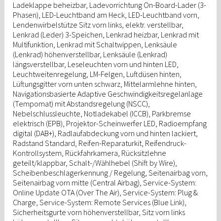
Ladeklappe beheizbar, Ladevorrichtung On-Board-Lader (3-
Phasen), LED-Leuchtband am Heck, LED-Leuchtband vorn,
Lendenwirbelstütze Sitz vorn links, elektr. verstellbar,
Lenkrad (Leder) 3-Speichen, Lenkrad heizbar, Lenkrad mit
Multifunktion, Lenkrad mit Schaltwippen, Lenksäule
(Lenkrad) höhenverstellbar, Lenksäule (Lenkrad)
längsverstellbar, Leseleuchten vorn und hinten LED,
Leuchtweitenregelung, LM-Felgen, Luftdüsen hinten,
Lüftungsgitter vorn unten schwarz, Mittelarmlehne hinten,
Navigationsbasierte Adaptive Geschwindigkeitsregelanlage
(Tempomat) mit Abstandsregelung (NSCC),
Nebelschlussleuchte, Notladekabel (ICCB), Parkbremse
elektrisch (EPB), Projektor-Scheinwerfer LED, Radioempfang
digital (DAB+), Radlaufabdeckung vorn und hinten lackiert,
Radstand Standard, Reifen-Reparaturkit, Reifendruck-
Kontrollsystem, Rückfahrkamera, Rücksitzlehne
geteilt/klappbar, Schalt-/Wählhebel (Shift by Wire),
Scheibenbeschlagerkennung / Regelung, Seitenairbag vorn,
Seitenairbag vorn mitte (Central Airbag), Service-System:
Online Update OTA (Over The Air), Service-System: Plug &
Charge, Service-System: Remote Services (Blue Link),
Sicherheitsgurte vorn höhenverstellbar, Sitz vorn links