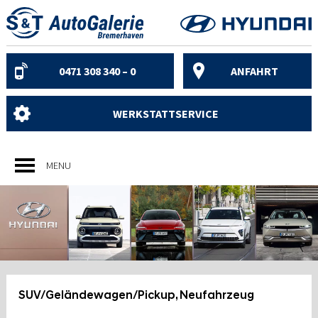
Skip
to
content
0471 308 340 – 0
ANFAHRT
WERKSTATTSERVICE
MENU
SUV/Geländewagen/Pickup, Neufahrzeug