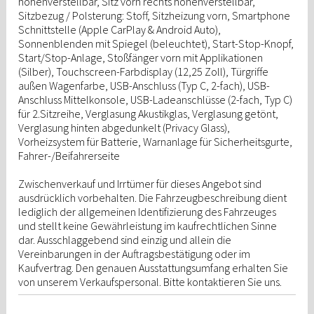
höhenverstellbar, Sitz vorn rechts höhenverstellbar,
Sitzbezug / Polsterung: Stoff, Sitzheizung vorn, Smartphone
Schnittstelle (Apple CarPlay & Android Auto),
Sonnenblenden mit Spiegel (beleuchtet), Start-Stop-Knopf,
Start/Stop-Anlage, Stoßfänger vorn mit Applikationen
(Silber), Touchscreen-Farbdisplay (12,25 Zoll), Türgriffe
außen Wagenfarbe, USB-Anschluss (Typ C, 2-fach), USB-
Anschluss Mittelkonsole, USB-Ladeanschlüsse (2-fach, Typ C)
für 2.Sitzreihe, Verglasung Akustikglas, Verglasung getönt,
Verglasung hinten abgedunkelt (Privacy Glass),
Vorheizsystem für Batterie, Warnanlage für Sicherheitsgurte,
Fahrer-/Beifahrerseite
Zwischenverkauf und Irrtümer für dieses Angebot sind
ausdrücklich vorbehalten. Die Fahrzeugbeschreibung dient
lediglich der allgemeinen Identifizierung des Fahrzeuges
und stellt keine Gewährleistung im kaufrechtlichen Sinne
dar. Ausschlaggebend sind einzig und allein die
Vereinbarungen in der Auftragsbestätigung oder im
Kaufvertrag. Den genauen Ausstattungsumfang erhalten Sie
von unserem Verkaufspersonal. Bitte kontaktieren Sie uns.