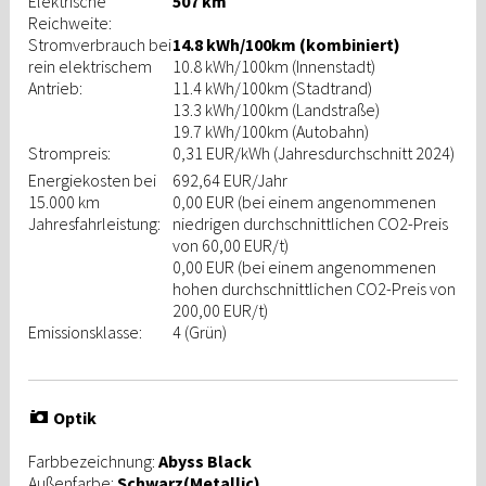
Elektrische
507 km
Reichweite:
Stromverbrauch bei
14.8 kWh/100km (kombiniert)
rein elektrischem
10.8 kWh/100km (Innenstadt)
Antrieb:
11.4 kWh/100km (Stadtrand)
13.3 kWh/100km (Landstraße)
19.7 kWh/100km (Autobahn)
Strompreis:
0,31 EUR/kWh
(Jahresdurchschnitt 2024)
Energiekosten bei
692,64 EUR/Jahr
15.000 km
0,00 EUR (bei einem angenommenen
Jahresfahrleistung:
niedrigen durchschnittlichen CO2-Preis
von 60,00 EUR/t)
0,00 EUR (bei einem angenommenen
hohen durchschnittlichen CO2-Preis von
200,00 EUR/t)
Emissionsklasse:
4 (Grün)
Optik
Farbbezeichnung:
Abyss Black
Außenfarbe:
Schwarz(Metallic)