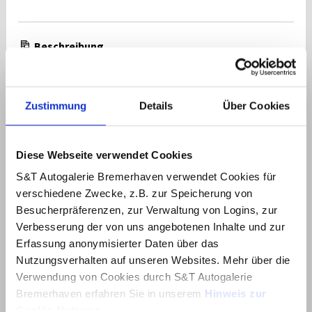
Beschreibung
Weitere Ausstattung:
6 Lautsprecher, Airbag Beifahrerseite, Airbag Beifahrerseite
abschaltbar, Airbag Fahrerseite, Ambiente-Beleuchtung,
Zustimmung
Details
Über Cookies
Applikationen am Fahrzeugheck (Silber), Audio-
Navigationssystem, Audiosystem: Radio RDS, Außenspiegel
elektr. anklappbar, Außenspiegel elektr. verstell- und
Diese Webseite verwendet Cookies
heizbar, beide, Außenspiegel lackiert, Batterieheizsystem,
Blinkleuchten LED in Außenspiegel integriert, Dachreling,
S&T Autogalerie Bremerhaven verwendet Cookies für
Dachspoiler Wagenfarbe, Digital Cockpit
verschiedene Zwecke, z.B. zur Speicherung von
(Instrumentenanzeige Digital), Effizienz-Paket,
Besucherpräferenzen, zur Verwaltung von Logins, zur
Einschaltautomatik für Fahrlicht / Lichtsensor, Elektromotor
150 KW (cont. 50), Fahrassistenz-System: aktiver
Verbesserung der von uns angebotenen Inhalte und zur
Spurhalteassistent (LKAS, Lane Keep Assist System),
Erfassung anonymisierter Daten über das
Fahrassistenz-System: Aufmerksamkeits-Assistent (In Cabin
Nutzungsverhalten auf unseren Websites. Mehr über die
Camera, ICC), Fahrassistenz-System: Autobahnassistent 1.5
Verwendung von Cookies durch S&T Autogalerie
(Highway Driving Assist, HDA 1.5), Fahrassistenz-System:
Bremerhaven erfahren Sie in unserem
Hinweis zur
Autonome Notbremsfunktion inkl. Frontkollisionswarnung
(FCA), Fahrassistenz-System: Berganfahrhilfe, Fahrassistenz-
Cookie-Nutzung
.