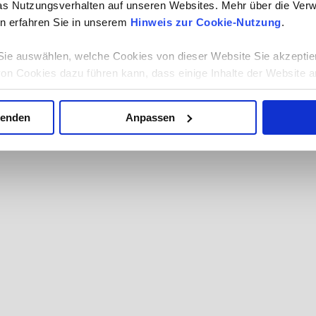
as Nutzungsverhalten auf unseren Websites. Mehr über die Ve
n erfahren Sie in unserem
Hinweis zur Cookie-Nutzung
.
ie auswählen, welche Cookies von dieser Website Sie akzeptie
von Cookies dazu führen kann, dass einige Inhalte der Website a
 auf Ihrem Computer oder Gerät ermöglicht es Ihnen möglicherw
 automatisch abzulehnen. Mehr Informationen erhalten Sie in u
wenden
Anpassen