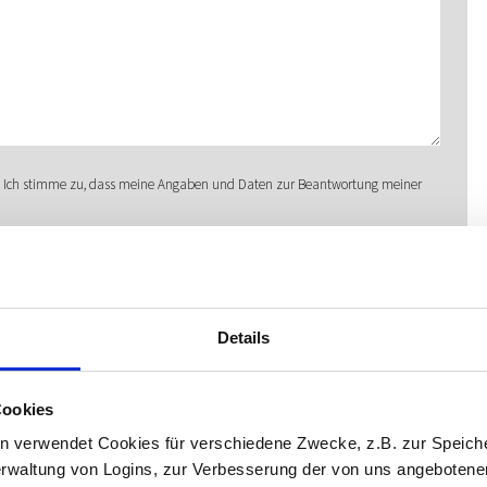
Ich stimme zu, dass meine Angaben und Daten zur Beantwortung meiner
ft per E-Mail an
info@hyundaibremerhaven.de
widerrufen.
Details
üllen.
Cookies
n verwendet Cookies für verschiedene Zwecke, z.B. zur Speich
rwaltung von Logins, zur Verbesserung der von uns angebotenen