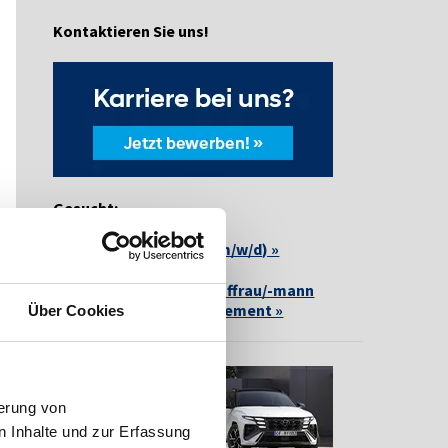
Kontaktieren Sie uns!
Gesucht:
Kfz-Mechatroniker:in (m/w/d) »
Ausbildung zur/zum Kauffrau/-mann
(m/w/d) für Büromanagement »
Über Cookies
erung von
 Inhalte und zur Erfassung