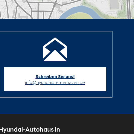
Schreiben Sie uns!
info@hyundaibremerhaven.de
 Hyundai-Autohaus in