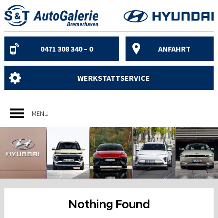
Skip
to
content
0471 308 340 – 0
ANFAHRT
WERKSTATTSERVICE
MENU
Nothing Found