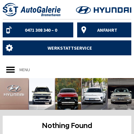
Skip
to
content
0471 308 340 – 0
ANFAHRT
WERKSTATTSERVICE
MENU
Nothing Found