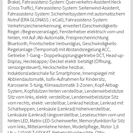
Brake), Fahrassistenz-System: Querverkehrs-Assistent Heck
(Cross Traffic), Fahrassistenz-System: Seitenwind-Assistent,
Fahrassistenz-System: Sicherheitssystem mit automatischem
Notruf (ERA GLONASS / eCall), Fahrassistenz-System:
Verkehrszeichenerkennung, erweitert (Geschwindigkeits-
Regel-/Begrenzeranlage), Fensterheber elektrisch vorn und
hinten, mit Auf-/Ab-Automatik, Freisprecheinrichtung
Bluetooth, Frontscheibe Verbundglas, Geschwindigkeits-
Regelanlage (Tempomat) mit Abstandsregelung ACC,
Getriebe 7-Gang – Doppelkupplungsgetriebe DCT, Head-up-
Display, Heckklappe/-Deckel elektr. betätigt (Öffnung,
sensorgesteuert), Heckscheibe heizbar,
Induktionsladeschale für Smartphone, Innenspiegel mit
Abblendautomatik, Isofix-Aufnahmen für Kindersitz,
Karosserie: 5-türig, Klimaautomatik 3-Zonen, Kopf-Airbag-
System, Kopfstützen hinten verstellbar, Lendenwirbelstütze
Sitz vorn links, elektr. verstellbar, Lendenwirbelstütze Sitz
vorn rechts, elektr. verstellbar, Lenkrad heizbar, Lenkrad mit
Schaltwippen, Lenksäule (Lenkrad) höhenverstellbar,
Lenksäule (Lenkrad) längsverstellbar, Leseleuchten vorn und
hinten LED, Matrix-LED-Scheinwerfer, Memoryfunktion für Sitz
vorn links, Mittelarmlehne hinten, Modellpflege, Motor 1,6
Ltr. – 110 kW T-GDI KAT, Nebelschlussleuchte, Otto-