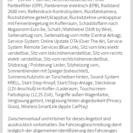
Partikelfilter (OPF), Parkbremse elektrisch (EPB), Radstand
2680 mm, Reifendruck-Kontrollsystem, Rückfahrkamera,
Rücksitzlehne geteilt/klappbar, Rücksitzlehne umklappbar
mit Fernentriegelung im Kofferraum, Schadstoffarm nach
Abgasnorm Euro 6e, Schalt-/Wählhebel (Shift by Wire),
Seitenairbag vorn, Seitenairbag vorn mitte (Central Airbag),
Service-System: Online Update OTA (Over The Air), Service-
System: Remote Services (Blue Link), Sitz vorn links elektr.
verstellbar, Sitz vorn links höhenverstellbar, Sitz vorn rechts
elektr. verstellbar, Sitz vorn rechts höhenverstellbar,
Sitzbezug / Polsterung: Leder, Sitzheizung vorn,
Sonnenblenden mit Spiegel (beleuchtet),
Sonnenschutzrollo an Türscheiben hinten, Sound-System
KRELL, Start-Stop-Knopf, Start/Stop-Anlage, Steckdose
(12V-Anschluß) im Koffer-/Laderaum, Touchscreen-
Farbdisplay (12,25 Zoll), Türgriffe außen Wagenfarbe,
Verglasung getönt, Verglasung hinten abgedunkelt (Privacy
Glass), Wireless SmartLink (Apple CarPlay)
Zwischenverkauf und Irrtümer für dieses Angebot sind
ausdrücklich vorbehalten. Die Fahrzeugbeschreibung dient
lediglich der allgemeinen Identifizierung des Fahrzeuges