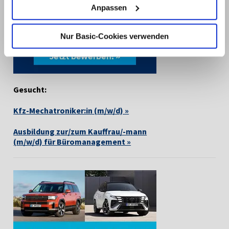
Bitte beachten Sie, dass die Deaktivierung von Cookies
Anpassen
dazu führen kann, dass einige Inhalte der Website anders
funktionieren oder ganz ausfallen. Der Browser auf Ihrem
Nur Basic-Cookies verwenden
Computer oder Gerät ermöglicht es Ihnen
möglicherweise auch, Sie zu benachrichtigen oder
Cookies automatisch abzulehnen. Mehr Informationen
erhalten Sie in unserer
Datenschutzerklärung
.
Gesucht:
Kfz-Mechatroniker:in (m/w/d) »
Ausbildung zur/zum Kauffrau/-mann
(m/w/d) für Büromanagement »