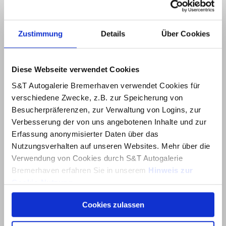
für top Kundenzufriedenheit
und Verkaufszahlen
Zustimmung
Details
Über Cookies
Öffnungszeiten
Diese Webseite verwendet Cookies
Werkstatt
Mo. – Fr.: 07:30 – 17:00 Uhr
S&T Autogalerie Bremerhaven verwendet Cookies für
Sa.: 09:00 – 13:00 Uhr
verschiedene Zwecke, z.B. zur Speicherung von
Besucherpräferenzen, zur Verwaltung von Logins, zur
Verkauf
Verbesserung der von uns angebotenen Inhalte und zur
Mo. – Fr.: 08:00 – 18:00 Uhr
Sa.: 09:00 – 14:00 Uhr
Erfassung anonymisierter Daten über das
Nutzungsverhalten auf unseren Websites. Mehr über die
Sonntag ist Schautag!
Verwendung von Cookies durch S&T Autogalerie
Jeden Sonntag von 11:00 bis 17:00 Uhr
Bremerhaven erfahren Sie in unserem
Hinweis zur
Kein Verkauf oder Verkaufsberatung möglich
Cookie-Nutzung
.
Telefon:
0471 308 340 0
Mail:
info@hyundaibremerhaven.de
Cookies zulassen
Über dieses Banner können Sie auswählen, welche
Cookies von dieser Website Sie akzeptieren möchten.
Kontaktieren Sie uns!