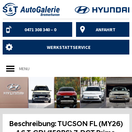
Skip
to
content
0471 308 340 – 0
ANFAHRT
WERKSTATTSERVICE
MENU
Beschreibung:
TUCSON FL (MY26)