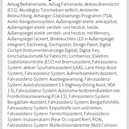
Airbag Beifahrerseite, Airbag Fahrerseite, Aktives Bremslicht
(ESS), Akustikglas Türscheiben seitlich, Ambiente-
Beleuchtung, Anhänger-Stabilisierungs-Programm (TSA),
Audio-Navigationssystem, Außenspiegel elektr. anklappbar,
Außenspiegel elektr. verstell- und heizbar, beide,
Außenspiegel elektr. verstell- und heizbar, mit Memory,
Außenspiegel lackiert, Blinkleuchten LED in Außenspiegel
integriert, Dachreling, Dachspoiler, Design-Paket, Digital
Cockpit (Instrumentenanzeige Digital), Digital Key,
Einschaltautomatik für Fahrlicht / Lichtsensor, Elektron.
Stabilitätskontrolle (ESC) mit Bremsassistent, Fahrassistenz-
System: aktiver Spurhalteassistent (LKAS, Lane Keep Assist
System), Fahrassistenz-System: Aufmerksamkeits-Assistent,
Fahrassistenz-System: Ausstiegswarnung, Fahrassistenz-
System: Autobahnassistent 1.5 (Highway Driving Assist, HDA
1.5), Fahrassistenz-System: Autonome Notbremsfunktion inkl.
Frontkollisionswarnung (FCA 1.5), Fahrassistenz-System:
Bergabfahr-Assistent, Fahrassistenz-System: Berganfahrhilfe,
Fahrassistenz-System: Einparkhilfe vorn und hinten,
Fahrassistenz-System: Fernlichtassistent, Fahrassistenz-
System: Insassenalarm (Rear Occopant Alert, ROA),
Fahrassistenz-System: Multikollisionsbremse (Multi Collision