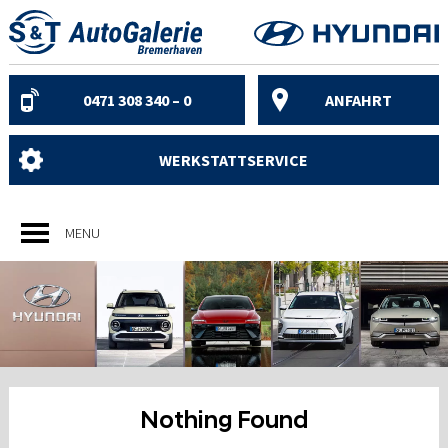
Skip
to
content
0471 308 340 – 0
ANFAHRT
WERKSTATTSERVICE
MENU
Nothing Found