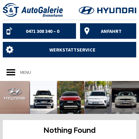
Skip
to
content
0471 308 340 – 0
ANFAHRT
WERKSTATTSERVICE
MENU
Nothing Found