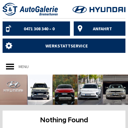
Skip
to
content
0471 308 340 – 0
ANFAHRT
WERKSTATTSERVICE
MENU
Nothing Found