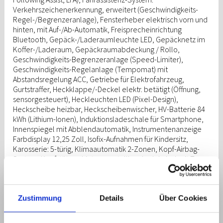
Verkehrszeichenerkennung, erweitert (Geschwindigkeits-
Regel-/Begrenzeranlage), Fensterheber elektrisch vorn und
hinten, mit Auf-/Ab-Automatik, Freisprecheinrichtung
Bluetooth, Gepäck-/Laderaumleuchte LED, Gepäcknetz im
Koffer-/Laderaum, Gepäckraumabdeckung / Rollo,
Geschwindigkeits-Begrenzeranlage (Speed-Limiter),
Geschwindigkeits-Regelanlage (Tempomat) mit
Abstandsregelung ACC, Getriebe für Elektrofahrzeug,
Gurtstraffer, Heckklappe/-Deckel elektr. betätigt (Öffnung,
sensorgesteuert), Heckleuchten LED (Pixel-Design),
Heckscheibe heizbar, Heckscheibenwischer, HV-Batterie 84
kWh (Lithium-Ionen), Induktionsladeschale für Smartphone,
Innenspiegel mit Abblendautomatik, Instrumentenanzeige
Farbdisplay 12,25 Zoll, Isofix-Aufnahmen für Kindersitz,
Karosserie: 5-türig, Klimaautomatik 2-Zonen, Kopf-Airbag-
System, Kopfstützen hinten verstellbar, Ladekabel mit Typ
2-Stecker, Ladevorrichtung On-Board-Lader (3-Phasen),
LED-Paket, Lendenwirbelstütze Sitz vorn links, elektr.
verstellbar, Lendenwirbelstütze Sitz vorn rechts, elektr.
verstellbar, Lenkrad (Sport/Leder), Lenkrad mit
Zustimmung
Details
Über Cookies
Schaltwippen, Lenksäule (Lenkrad) höhenverstellbar,
Lenksäule (Lenkrad) längsverstellbar, Leseleuchten vorn und