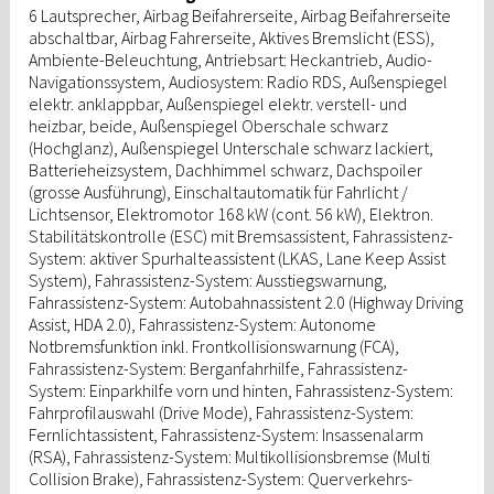
6 Lautsprecher, Airbag Beifahrerseite, Airbag Beifahrerseite
abschaltbar, Airbag Fahrerseite, Aktives Bremslicht (ESS),
Ambiente-Beleuchtung, Antriebsart: Heckantrieb, Audio-
Navigationssystem, Audiosystem: Radio RDS, Außenspiegel
elektr. anklappbar, Außenspiegel elektr. verstell- und
heizbar, beide, Außenspiegel Oberschale schwarz
(Hochglanz), Außenspiegel Unterschale schwarz lackiert,
Batterieheizsystem, Dachhimmel schwarz, Dachspoiler
(grosse Ausführung), Einschaltautomatik für Fahrlicht /
Lichtsensor, Elektromotor 168 kW (cont. 56 kW), Elektron.
Stabilitätskontrolle (ESC) mit Bremsassistent, Fahrassistenz-
System: aktiver Spurhalteassistent (LKAS, Lane Keep Assist
System), Fahrassistenz-System: Ausstiegswarnung,
Fahrassistenz-System: Autobahnassistent 2.0 (Highway Driving
Assist, HDA 2.0), Fahrassistenz-System: Autonome
Notbremsfunktion inkl. Frontkollisionswarnung (FCA),
Fahrassistenz-System: Berganfahrhilfe, Fahrassistenz-
System: Einparkhilfe vorn und hinten, Fahrassistenz-System:
Fahrprofilauswahl (Drive Mode), Fahrassistenz-System:
Fernlichtassistent, Fahrassistenz-System: Insassenalarm
(RSA), Fahrassistenz-System: Multikollisionsbremse (Multi
Collision Brake), Fahrassistenz-System: Querverkehrs-