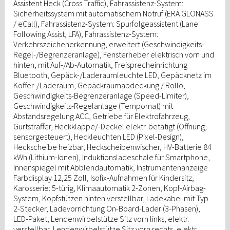
Assistent Heck (Cross Traffic), Fahrassistenz-System:
Sicherheitssystem mit automatischem Notruf (ERA GLONASS
/ eCall), Fahrassistenz-System: Spurfolgeassistent (Lane
Following Assist, LFA), Fahrassistenz-System:
Verkehrszeichenerkennung, erweitert (Geschwindigkeits-
Regel-/Begrenzeranlage), Fensterheber elektrisch vorn und
hinten, mit Auf-/Ab-Automatik, Freisprecheinrichtung
Bluetooth, Gepäck-/Laderaumleuchte LED, Gepäcknetz im
Koffer-/Laderaum, Gepäckraumabdeckung / Rollo,
Geschwindigkeits-Begrenzeranlage (Speed-Limiter),
Geschwindigkeits-Regelanlage (Tempomat) mit
Abstandsregelung ACC, Getriebe für Elektrofahrzeug,
Gurtstraffer, Heckklappe/-Deckel elektr. betätigt (Öffnung,
sensorgesteuert), Heckleuchten LED (Pixel-Design),
Heckscheibe heizbar, Heckscheibenwischer, HV-Batterie 84
kWh (Lithium-Ionen), Induktionsladeschale für Smartphone,
Innenspiegel mit Abblendautomatik, Instrumentenanzeige
Farbdisplay 12,25 Zoll, Isofix-Aufnahmen für Kindersitz,
Karosserie: 5-türig, Klimaautomatik 2-Zonen, Kopf-Airbag-
System, Kopfstützen hinten verstellbar, Ladekabel mit Typ
2-Stecker, Ladevorrichtung On-Board-Lader (3-Phasen),
LED-Paket, Lendenwirbelstütze Sitz vorn links, elektr.
verstellbar, Lendenwirbelstütze Sitz vorn rechts, elektr.