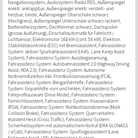
Navigationssystem, Audiosystem: Radio RDS, Außenspiegel
elektr. anklappbar, Außenspiegel elektr. verstell- und
heizbar, beide, Außenspiegel Oberschale schwarz
(Hochglanz), Außenspiegel Unterschale schwarz lackiert,
Batterieheizsystem, Dachhimmel schwarz, Dachspoiler
(grosse Ausführung), Einschaltautomatik für Fahrlicht /
Lichtsensor, Elektromotor 168 kW (cont. 56 kW), Elektron.
Stabilitätskontrolle (ESC) mit Bremsassistent, Fahrassistenz-
System: aktiver Spurhalteassistent (LKAS, Lane Keep Assist
System), Fahrassistenz-System: Ausstiegswarnung,
Fahrassistenz-System: Autobahnassistent 2.0 (Highway Driving
Assist, HDA 2.0), Fahrassistenz-System: Autonome
Notbremsfunktion inkl. Frontkollisionswarnung (FCA),
Fahrassistenz-System: Berganfahrhilfe, Fahrassistenz-
System: Einparkhilfe vorn und hinten, Fahrassistenz-System:
Fahrprofilauswahl (Drive Mode), Fahrassistenz-System:
Fernlichtassistent, Fahrassistenz-System: Insassenalarm
(RSA), Fahrassistenz-System: Multikollisionsbremse (Multi
Collision Brake), Fahrassistenz-System: Querverkehrs-
Assistent Heck (Cross Traffic), Fahrassistenz-System:
Sicherheitssystem mit automatischem Notruf (ERA GLONASS
/ eCall), Fahrassistenz-System: Spurfolgeassistent (Lane
Following Assist, LFA), Fahrassistenz-System: