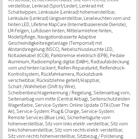
verstellbar, Lenkrad (Sport/Leder), Lenkrad mit
Schaltwippen, Lenksäule (Lenkrad) höhenverstellbar,
Lenksäule (Lenkrad) längsverstellbar, Leseleuchten vorn und
hinten LED, Lifetime MapCare (Internetbasierende Dienste),
LM-Felgen, Luftdüsen hinten, Mittelarmlehne hinten,
Modellpflege, Navigationsbasierte Adaptive
Geschwindigkeitsregelanlage (Tempomat) mit
Abstandsregelung (NSCC), Nebelschlussleuchte LED,
Notladekabel (ICCB), Parkbremse elektrisch (EPB), Pedale
Aluminium, Radioempfang digital (DAB+), Radlaufabdeckung
vorn und hinten lackiert, Reifen-Reparaturkit, Reifendruck-
Kontrollsystem, Rückfahrkamera, Rücksitzbank
verschiebbar, Rücksitzlehne geteilt/klappbar,
Schalt-/Wählhebel (Shift by Wire),
Scheibenbeschlagerkennung / Regelung, Seitenairbag vorn,
Seitenairbag vorn mitte (Central Airbag), Seitenschutzleisten
Wagenfarbe, Service-System: Online Update OTA (Over The
Air), Service-System: Plug & Charge, Service-System:
Remote Services (Blue Link), Sicherheitsgurte vorn
höhenverstellbar, Sitz vorn links elektr. verstellbar, Sitz vorn
links höhenverstellbar, Sitz vorn rechts elektr. verstellbar,
Sitz vorn rechts höhenverstellbar, Sitzbezug / Polsterung: