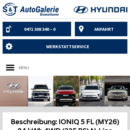
Skip
to
content
0471 308 340 – 0
ANFAHRT
WERKSTATTSERVICE
MENU
Beschreibung:
IONIQ 5 FL (MY26)