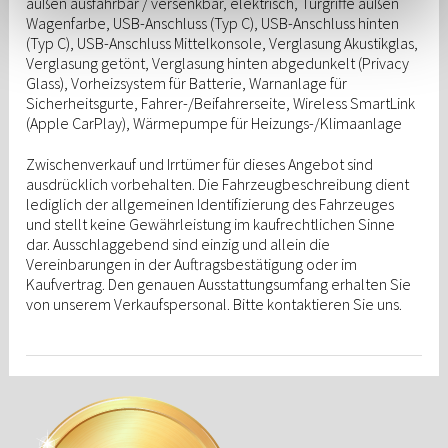
außen ausfahrbar / versenkbar, elektrisch, Türgriffe außen
Cookies automatisch abzulehnen. Mehr Informationen
Wagenfarbe, USB-Anschluss (Typ C), USB-Anschluss hinten
erhalten Sie in unserer
Datenschutzerklärung
.
(Typ C), USB-Anschluss Mittelkonsole, Verglasung Akustikglas,
Verglasung getönt, Verglasung hinten abgedunkelt (Privacy
Glass), Vorheizsystem für Batterie, Warnanlage für
Sicherheitsgurte, Fahrer-/Beifahrerseite, Wireless SmartLink
(Apple CarPlay), Wärmepumpe für Heizungs-/Klimaanlage
Zwischenverkauf und Irrtümer für dieses Angebot sind
ausdrücklich vorbehalten. Die Fahrzeugbeschreibung dient
lediglich der allgemeinen Identifizierung des Fahrzeuges
und stellt keine Gewährleistung im kaufrechtlichen Sinne
dar. Ausschlaggebend sind einzig und allein die
Vereinbarungen in der Auftragsbestätigung oder im
Kaufvertrag. Den genauen Ausstattungsumfang erhalten Sie
von unserem Verkaufspersonal. Bitte kontaktieren Sie uns.