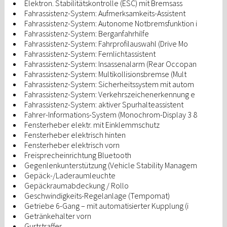
Elektron. Stabilitätskontrolle (ESC) mit Bremsass
Fahrassistenz-System: Aufmerksamkeits-Assistent
Fahrassistenz-System: Autonome Notbremsfunktion i
Fahrassistenz-System: Berganfahrhilfe
Fahrassistenz-System: Fahrprofilauswahl (Drive Mo
Fahrassistenz-System: Fernlichtassistent
Fahrassistenz-System: Insassenalarm (Rear Occopan
Fahrassistenz-System: Multikollisionsbremse (Mult
Fahrassistenz-System: Sicherheitssystem mit autom
Fahrassistenz-System: Verkehrszeichenerkennung e
Fahrassistenz-System: aktiver Spurhalteassistent
Fahrer-Informations-System (Monochrom-Display 3 8
Fensterheber elektr. mit Einklemmschutz
Fensterheber elektrisch hinten
Fensterheber elektrisch vorn
Freisprecheinrichtung Bluetooth
Gegenlenkunterstützung (Vehicle Stability Managem
Gepäck-/Laderaumleuchte
Gepäckraumabdeckung / Rollo
Geschwindigkeits-Regelanlage (Tempomat)
Getriebe 6-Gang – mit automatisierter Kupplung (i
Getränkehalter vorn
Gurtstraffer