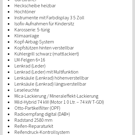
Heckscheibe heizbar
Hochtöner
Instrumente mit Farbdisplay 3 5 Zoll
Isofix-Aufnahmen für Kindersitz
Karosserie: 5-türig
Klimaanlage
Kopf-Airbag-System
Kopfstützen hinten verstellbar
Kühlergrill schwarz (mattlackiert)
LM-Felgen 6×16
Lenkrad (Leder)
Lenkrad (Leder) mit Multifunktion
Lenksäule (Lenkrad) höhenverstellbar
Lenksäule (Lenkrad) längsverstellbar
Leseleuchte
Mica-Lackierung / Mineraleffekt-Lackierung
Mild-Hybrid 74 kW (Motor 1 0 Ltr. – 74 kW T-GDI)
Otto-Partikelfilter (OPF)
Radioempfang digital (DAB+)
Radstand 2580 mm
Reifen-Reparaturkit
Reifendruck-Kontrollsystem