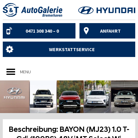
Skip
to
content
0471 308 340 – 0
ANFAHRT
WERKSTATTSERVICE
MENU
Beschreibung:
BAYON (MJ23) 1.0 T-