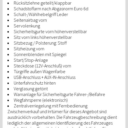
Rücksitzlehne geteilt/klappbar
Schadstoffarm nach Abgasnorm Euro 6d
Schalt-/Wählhebelgriff Leder
Seitenairbag vorn
Servolenkung
Sicherheitsgurte vorn höhenverstellbar
Sitz vorn links höhenverstellbar
Sitzbezug / Polsterung: Stoff
Sitzheizung vorn
Sonnenblenden mit Spiegel
Start/Stop-Anlage
Steckdose (12V-Anschluß) vorn
Türgriffe außen Wagenfarbe
USB-Anschluss + AUX-IN-Anschluss
Unterfahrschutz hinten
Verglasung getönt
Warnanlage für Sicherheitsgurte Fahrer-/Beifahre
Wegfahrsperre (elektronisch)
Zentralverriegelung mit Fernbedienung
Zwischenverkauf und Irrtümer für dieses Angebot sind
ausdrücklich vorbehalten. Die Fahrzeugbeschreibung dient
lediglich der allgemeinen Identifizierung des Fahrzeuges