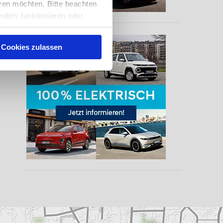
ren möchten. Bitte beachten
nders funktionieren oder
eise auch, Sie zu
nserer
Cookies zulassen