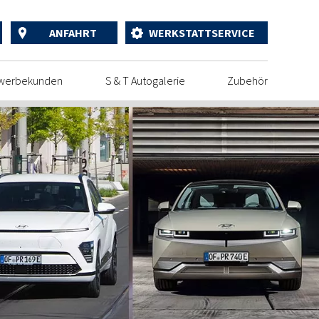
ANFAHRT
WERKSTATTSERVICE
werbekunden
S & T Autogalerie
Zubehör