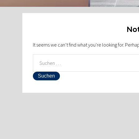
Not
It seems we can’t find what you’re looking for. Perha
SUCHEN
NACH: