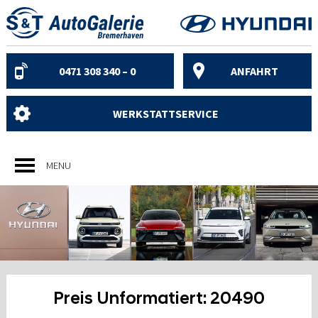
Skip
to
content
0471 308 340 – 0
ANFAHRT
WERKSTATTSERVICE
MENU
Preis Unformatiert:
20490