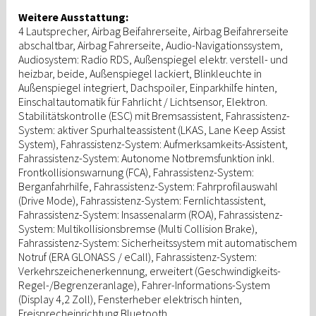
Weitere Ausstattung:
4 Lautsprecher, Airbag Beifahrerseite, Airbag Beifahrerseite
abschaltbar, Airbag Fahrerseite, Audio-Navigationssystem,
Audiosystem: Radio RDS, Außenspiegel elektr. verstell- und
heizbar, beide, Außenspiegel lackiert, Blinkleuchte in
Außenspiegel integriert, Dachspoiler, Einparkhilfe hinten,
Einschaltautomatik für Fahrlicht / Lichtsensor, Elektron.
Stabilitätskontrolle (ESC) mit Bremsassistent, Fahrassistenz-
System: aktiver Spurhalteassistent (LKAS, Lane Keep Assist
System), Fahrassistenz-System: Aufmerksamkeits-Assistent,
Fahrassistenz-System: Autonome Notbremsfunktion inkl.
Frontkollisionswarnung (FCA), Fahrassistenz-System:
Berganfahrhilfe, Fahrassistenz-System: Fahrprofilauswahl
(Drive Mode), Fahrassistenz-System: Fernlichtassistent,
Fahrassistenz-System: Insassenalarm (ROA), Fahrassistenz-
System: Multikollisionsbremse (Multi Collision Brake),
Fahrassistenz-System: Sicherheitssystem mit automatischem
Notruf (ERA GLONASS / eCall), Fahrassistenz-System:
Verkehrszeichenerkennung, erweitert (Geschwindigkeits-
Regel-/Begrenzeranlage), Fahrer-Informations-System
(Display 4,2 Zoll), Fensterheber elektrisch hinten,
Freisprecheinrichtung Bluetooth,