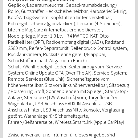
Gepäck-/Laderaumleuchte, Gepäckraumabdeckung /
Rollo, Gurtstraffer, Heckscheibe heizbar, Karosserie: 5-türig,
Kopf-Airbag-System, Kopfstützen hinten verstellbar,
Kühlergrill schwarz (glanzlackiert), Lenkrad (4-Speichen),
Lifetime MapCare (Internetbasierende Dienste),
Modellpflege, Motor 1,0 Ltr. – 74 kW TGDI KAT, Otto-
Partikelfilter (OPF), Radioempfang digital (DAB+), Radstand
2580 mm, Reifen-Reparaturkit, Reifendruck-Kontrollsystem,
Rückfahrkamera, Rücksitzlehne geteilt/klappbar,
Schadstoffarm nach Abgasnorm Euro 6d,
Schalt-/Wählhebelgriff Leder, Seitenairbag vorn, Service-
System: Online Update OTA (Over The Air), Service-System:
Remote Services (Blue Link), Sicherheitsgurte vorn
höhenverstellbar, Sitz vorn links höhenverstellbar, Sitzbezug
/ Polsterung: Stoff, Sonnenblenden mit Spiegel, Start/Stop-
Anlage, Steckdose (12V-Anschluß) vorn, Türgriffe außen
Wagenfarbe, USB-Anschluss + AUX-IN-Anschluss, USB-
Anschluss hinten, USB-Anschluss Mittelkonsole, Verglasung
getönt, Warnanlage für Sicherheitsgurte,
Fahrer-/Beifahrerseite, Wireless SmartLink (Apple CarPlay)
Zwischenverkauf und Irrtümer für dieses Angebot sind