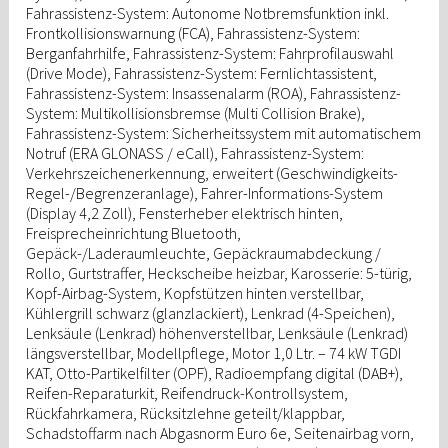
Fahrassistenz-System: Autonome Notbremsfunktion inkl.
Frontkollisionswarnung (FCA), Fahrassistenz-System:
Berganfahrhilfe, Fahrassistenz-System: Fahrprofilauswahl
(Drive Mode), Fahrassistenz-System: Fernlichtassistent,
Fahrassistenz-System: Insassenalarm (ROA), Fahrassistenz-
System: Multikollisionsbremse (Multi Collision Brake),
Fahrassistenz-System: Sicherheitssystem mit automatischem
Notruf (ERA GLONASS / eCall), Fahrassistenz-System:
Verkehrszeichenerkennung, erweitert (Geschwindigkeits-
Regel-/Begrenzeranlage), Fahrer-Informations-System
(Display 4,2 Zoll), Fensterheber elektrisch hinten,
Freisprecheinrichtung Bluetooth,
Gepäck-/Laderaumleuchte, Gepäckraumabdeckung /
Rollo, Gurtstraffer, Heckscheibe heizbar, Karosserie: 5-türig,
Kopf-Airbag-System, Kopfstützen hinten verstellbar,
Kühlergrill schwarz (glanzlackiert), Lenkrad (4-Speichen),
Lenksäule (Lenkrad) höhenverstellbar, Lenksäule (Lenkrad)
längsverstellbar, Modellpflege, Motor 1,0 Ltr. – 74 kW TGDI
KAT, Otto-Partikelfilter (OPF), Radioempfang digital (DAB+),
Reifen-Reparaturkit, Reifendruck-Kontrollsystem,
Rückfahrkamera, Rücksitzlehne geteilt/klappbar,
Schadstoffarm nach Abgasnorm Euro 6e, Seitenairbag vorn,