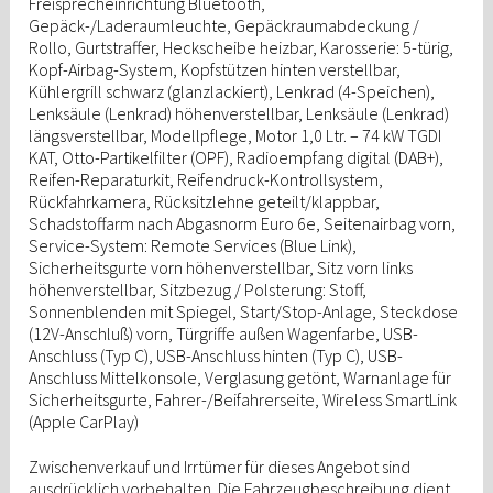
Freisprecheinrichtung Bluetooth,
Gepäck-/Laderaumleuchte, Gepäckraumabdeckung /
Rollo, Gurtstraffer, Heckscheibe heizbar, Karosserie: 5-türig,
Kopf-Airbag-System, Kopfstützen hinten verstellbar,
Kühlergrill schwarz (glanzlackiert), Lenkrad (4-Speichen),
Lenksäule (Lenkrad) höhenverstellbar, Lenksäule (Lenkrad)
längsverstellbar, Modellpflege, Motor 1,0 Ltr. – 74 kW TGDI
KAT, Otto-Partikelfilter (OPF), Radioempfang digital (DAB+),
Reifen-Reparaturkit, Reifendruck-Kontrollsystem,
Rückfahrkamera, Rücksitzlehne geteilt/klappbar,
Schadstoffarm nach Abgasnorm Euro 6e, Seitenairbag vorn,
Service-System: Remote Services (Blue Link),
Sicherheitsgurte vorn höhenverstellbar, Sitz vorn links
höhenverstellbar, Sitzbezug / Polsterung: Stoff,
Sonnenblenden mit Spiegel, Start/Stop-Anlage, Steckdose
(12V-Anschluß) vorn, Türgriffe außen Wagenfarbe, USB-
Anschluss (Typ C), USB-Anschluss hinten (Typ C), USB-
Anschluss Mittelkonsole, Verglasung getönt, Warnanlage für
Sicherheitsgurte, Fahrer-/Beifahrerseite, Wireless SmartLink
(Apple CarPlay)
Zwischenverkauf und Irrtümer für dieses Angebot sind
ausdrücklich vorbehalten. Die Fahrzeugbeschreibung dient