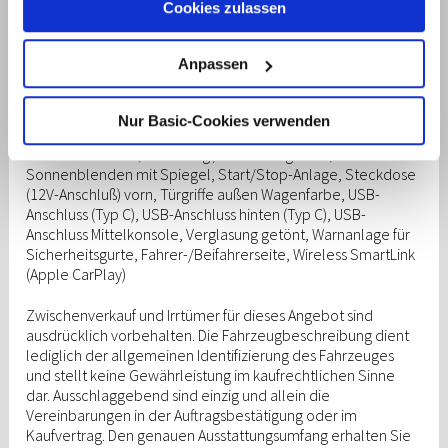
Cookies zulassen
Über dieses Banner können Sie auswählen, welche
längsverstellbar, Modellpflege, Motor 1,0 Ltr. – 74 kW TGDI
KAT, Otto-Partikelfilter (OPF), Radioempfang digital (DAB+),
Cookies von dieser Website Sie akzeptieren möchten.
Reifen-Reparaturkit, Reifendruck-Kontrollsystem,
Bitte beachten Sie, dass die Deaktivierung von Cookies
Anpassen
Rückfahrkamera, Rücksitzlehne geteilt/klappbar,
dazu führen kann, dass einige Inhalte der Website anders
Schadstoffarm nach Abgasnorm Euro 6e, Seitenairbag vorn,
funktionieren oder ganz ausfallen. Der Browser auf Ihrem
Service-System: Remote Services (Blue Link),
Nur Basic-Cookies verwenden
Computer oder Gerät ermöglicht es Ihnen
Sicherheitsgurte vorn höhenverstellbar, Sitz vorn links
höhenverstellbar, Sitzbezug / Polsterung: Stoff,
möglicherweise auch, Sie zu benachrichtigen oder
Sonnenblenden mit Spiegel, Start/Stop-Anlage, Steckdose
Cookies automatisch abzulehnen. Mehr Informationen
(12V-Anschluß) vorn, Türgriffe außen Wagenfarbe, USB-
erhalten Sie in unserer
Datenschutzerklärung
.
Anschluss (Typ C), USB-Anschluss hinten (Typ C), USB-
Anschluss Mittelkonsole, Verglasung getönt, Warnanlage für
Sicherheitsgurte, Fahrer-/Beifahrerseite, Wireless SmartLink
(Apple CarPlay)
Zwischenverkauf und Irrtümer für dieses Angebot sind
ausdrücklich vorbehalten. Die Fahrzeugbeschreibung dient
lediglich der allgemeinen Identifizierung des Fahrzeuges
und stellt keine Gewährleistung im kaufrechtlichen Sinne
dar. Ausschlaggebend sind einzig und allein die
Vereinbarungen in der Auftragsbestätigung oder im
Kaufvertrag. Den genauen Ausstattungsumfang erhalten Sie