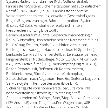
System: Multikollisionsbremse (Multi Collision Brake),
Fahrassistenz-System: Sicherheitssystem mit automatischem
Notruf (ERA GLONASS / eCall), Fahrassistenz-System:
Verkehrszeichenerkennung, erweitert (Geschwindigkeits-
Regel-/Begrenzeranlage), Fahrer-Informations-System
(Display 4,2 Zoll), Fensterheber elektrisch hinten,
Freisprecheinrichtung Bluetooth,
Gepäck-/Laderaumleuchte, Gepäckraumabdeckung /
Rollo, Gurtstraffer, Heckscheibe heizbar, Karosserie: 5-türig,
Kopf-Airbag-System, Kopfstützen hinten verstellbar,
Kühlergrill schwarz (glanzlackiert), Lenkrad (4-Speichen),
Lenksäule (Lenkrad) höhenverstellbar, Lenksäule (Lenkrad)
längsverstellbar, Modellpflege, Motor 1,0 Ltr. – 74 kW TGDI
KAT, Otto-Partikelfilter (OPF), Radioempfang digital (DAB+),
Reifen-Reparaturkit, Reifendruck-Kontrollsystem,
Rückfahrkamera, Rücksitzlehne geteilt/klappbar,
Schadstoffarm nach Abgasnorm Euro 6e, Seitenairbag vorn,
Service-System: Remote Services (Blue Link),
Sicherheitsgurte vorn höhenverstellbar, Sitz vorn links
höhenverstellbar, Sitzbezug / Polsterung: Stoff,
Sonnenblenden mit Spiegel, Start/Stop-Anlage, Steckdose
(12V-Anschluß) vorn, Türgriffe außen Wagenfarbe, USB-
Anschluss (Typ C), USB-Anschluss hinten (Typ C), USB-