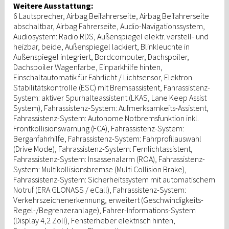
Weitere Ausstattung:
6 Lautsprecher, Airbag Beifahrerseite, Airbag Beifahrerseite
abschaltbar, Airbag Fahrerseite, Audio-Navigationssystem,
Audiosystem: Radio RDS, Außenspiegel elektr. verstell- und
heizbar, beide, Außenspiegel lackiert, Blinkleuchte in
Außenspiegel integriert, Bordcomputer, Dachspoiler,
Dachspoiler Wagenfarbe, Einparkhilfe hinten,
Einschaltautomatik für Fahrlicht / Lichtsensor, Elektron.
Stabilitätskontrolle (ESC) mit Bremsassistent, Fahrassistenz-
System: aktiver Spurhalteassistent (LKAS, Lane Keep Assist
System), Fahrassistenz-System: Aufmerksamkeits-Assistent,
Fahrassistenz-System: Autonome Notbremsfunktion inkl.
Frontkollisionswarnung (FCA), Fahrassistenz-System:
Berganfahrhilfe, Fahrassistenz-System: Fahrprofilauswahl
(Drive Mode), Fahrassistenz-System: Fernlichtassistent,
Fahrassistenz-System: Insassenalarm (ROA), Fahrassistenz-
System: Multikollisionsbremse (Multi Collision Brake),
Fahrassistenz-System: Sicherheitssystem mit automatischem
Notruf (ERA GLONASS / eCall), Fahrassistenz-System:
Verkehrszeichenerkennung, erweitert (Geschwindigkeits-
Regel-/Begrenzeranlage), Fahrer-Informations-System
(Display 4,2 Zoll), Fensterheber elektrisch hinten,