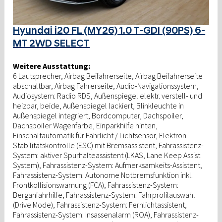
Hyundai i20 FL (MY26) 1.0 T-GDI (90PS) 6-
MT 2WD SELECT
Weitere Ausstattung:
6 Lautsprecher, Airbag Beifahrerseite, Airbag Beifahrerseite
abschaltbar, Airbag Fahrerseite, Audio-Navigationssystem,
Audiosystem: Radio RDS, Außenspiegel elektr. verstell- und
heizbar, beide, Außenspiegel lackiert, Blinkleuchte in
Außenspiegel integriert, Bordcomputer, Dachspoiler,
Dachspoiler Wagenfarbe, Einparkhilfe hinten,
Einschaltautomatik für Fahrlicht / Lichtsensor, Elektron.
Stabilitätskontrolle (ESC) mit Bremsassistent, Fahrassistenz-
System: aktiver Spurhalteassistent (LKAS, Lane Keep Assist
System), Fahrassistenz-System: Aufmerksamkeits-Assistent,
Fahrassistenz-System: Autonome Notbremsfunktion inkl.
Frontkollisionswarnung (FCA), Fahrassistenz-System:
Berganfahrhilfe, Fahrassistenz-System: Fahrprofilauswahl
(Drive Mode), Fahrassistenz-System: Fernlichtassistent,
Fahrassistenz-System: Insassenalarm (ROA), Fahrassistenz-