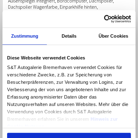
Außenspiegel integriert, Bordcomputer, Dachspoiler,
Dachspoiler Wagenfarbe, Einparkhilfe hinten,
Einschaltautomatik für Fahrlicht / Lichtsensor, Elektron.
Stabilitätskontrolle (ESC) mit Bremsassistent, Fahrassistenz-
System: aktiver Spurhalteassistent (LKAS, Lane Keep Assist
System), Fahrassistenz-System: Aufmerksamkeits-Assistent,
Zustimmung
Details
Über Cookies
Fahrassistenz-System: Autonome Notbremsfunktion inkl.
Frontkollisionswarnung (FCA), Fahrassistenz-System:
Berganfahrhilfe, Fahrassistenz-System: Fahrprofilauswahl
(Drive Mode), Fahrassistenz-System: Fernlichtassistent,
Diese Webseite verwendet Cookies
Fahrassistenz-System: Insassenalarm (ROA), Fahrassistenz-
S&T Autogalerie Bremerhaven verwendet Cookies für
System: Multikollisionsbremse (Multi Collision Brake),
Fahrassistenz-System: Sicherheitssystem mit automatischem
verschiedene Zwecke, z.B. zur Speicherung von
Notruf (ERA GLONASS / eCall), Fahrassistenz-System:
Besucherpräferenzen, zur Verwaltung von Logins, zur
Verkehrszeichenerkennung, erweitert (Geschwindigkeits-
Verbesserung der von uns angebotenen Inhalte und zur
Regel-/Begrenzeranlage), Fahrer-Informations-System
Erfassung anonymisierter Daten über das
(Display 4,2 Zoll), Fensterheber elektrisch hinten,
Nutzungsverhalten auf unseren Websites. Mehr über die
Freisprecheinrichtung Bluetooth,
Gepäck-/Laderaumleuchte, Gepäckraumabdeckung /
Verwendung von Cookies durch S&T Autogalerie
Rollo, Gurtstraffer, Heckscheibe heizbar, Karosserie: 5-türig,
Bremerhaven erfahren Sie in unserem
Hinweis zur
Kopf-Airbag-System, Kopfstützen hinten verstellbar,
Cookie-Nutzung
.
Kühlergrill schwarz (glanzlackiert), Lenkrad (4-Speichen),
Lenksäule (Lenkrad) höhenverstellbar, Lenksäule (Lenkrad)