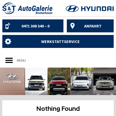
Skip
to
content
0471 308 340 – 0
ANFAHRT
WERKSTATTSERVICE
MENU
Nothing Found