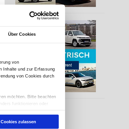
Über Cookies
erung von
 Inhalte und zur Erfassung
rwendung von Cookies durch
ren möchten. Bitte beachten
nders funktionieren oder
eise auch, Sie zu
nserer
Cookies zulassen