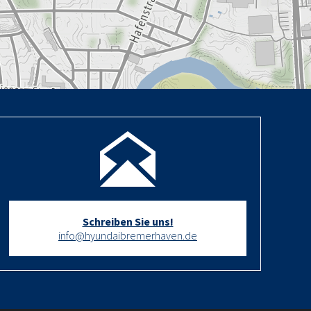
Schreiben Sie uns!
info@hyundaibremerhaven.de