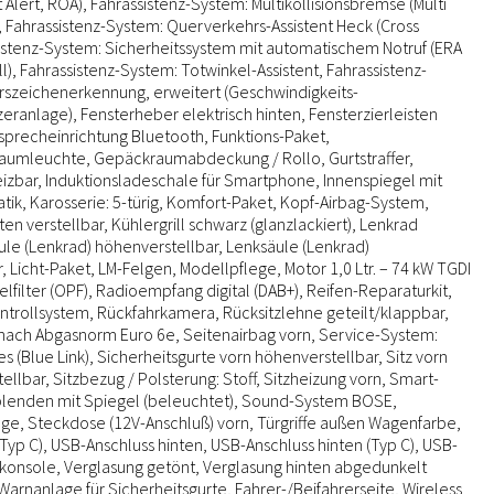
Alert, ROA), Fahrassistenz-System: Multikollisionsbremse (Multi
), Fahrassistenz-System: Querverkehrs-Assistent Heck (Cross
ssistenz-System: Sicherheitssystem mit automatischem Notruf (ERA
), Fahrassistenz-System: Totwinkel-Assistent, Fahrassistenz-
rszeichenerkennung, erweitert (Geschwindigkeits-
ranlage), Fensterheber elektrisch hinten, Fensterzierleisten
sprecheinrichtung Bluetooth, Funktions-Paket,
umleuchte, Gepäckraumabdeckung / Rollo, Gurtstraffer,
zbar, Induktionsladeschale für Smartphone, Innenspiegel mit
k, Karosserie: 5-türig, Komfort-Paket, Kopf-Airbag-System,
en verstellbar, Kühlergrill schwarz (glanzlackiert), Lenkrad
ule (Lenkrad) höhenverstellbar, Lenksäule (Lenkrad)
, Licht-Paket, LM-Felgen, Modellpflege, Motor 1,0 Ltr. – 74 kW TGDI
elfilter (OPF), Radioempfang digital (DAB+), Reifen-Reparaturkit,
trollsystem, Rückfahrkamera, Rücksitzlehne geteilt/klappbar,
nach Abgasnorm Euro 6e, Seitenairbag vorn, Service-System:
 (Blue Link), Sicherheitsgurte vorn höhenverstellbar, Sitz vorn
ellbar, Sitzbezug / Polsterung: Stoff, Sitzheizung vorn, Smart-
lenden mit Spiegel (beleuchtet), Sound-System BOSE,
ge, Steckdose (12V-Anschluß) vorn, Türgriffe außen Wagenfarbe,
Typ C), USB-Anschluss hinten, USB-Anschluss hinten (Typ C), USB-
lkonsole, Verglasung getönt, Verglasung hinten abgedunkelt
 Warnanlage für Sicherheitsgurte, Fahrer-/Beifahrerseite, Wireless