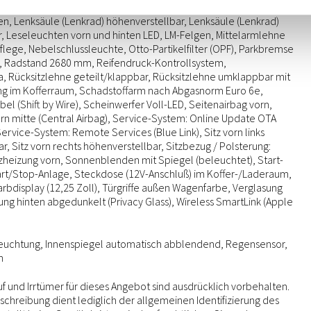
tze Sitz vorn rechts, elektr. verstellbar, Lenkrad heizbar, Lenkrad
n, Lenksäule (Lenkrad) höhenverstellbar, Lenksäule (Lenkrad)
r, Leseleuchten vorn und hinten LED, LM-Felgen, Mittelarmlehne
flege, Nebelschlussleuchte, Otto-Partikelfilter (OPF), Parkbremse
), Radstand 2680 mm, Reifendruck-Kontrollsystem,
, Rücksitzlehne geteilt/klappbar, Rücksitzlehne umklappbar mit
ng im Kofferraum, Schadstoffarm nach Abgasnorm Euro 6e,
el (Shift by Wire), Scheinwerfer Voll-LED, Seitenairbag vorn,
rn mitte (Central Airbag), Service-System: Online Update OTA
Service-System: Remote Services (Blue Link), Sitz vorn links
r, Sitz vorn rechts höhenverstellbar, Sitzbezug / Polsterung:
tzheizung vorn, Sonnenblenden mit Spiegel (beleuchtet), Start-
art/Stop-Anlage, Steckdose (12V-Anschluß) im Koffer-/Laderaum,
bdisplay (12,25 Zoll), Türgriffe außen Wagenfarbe, Verglasung
ung hinten abgedunkelt (Privacy Glass), Wireless SmartLink (Apple
euchtung, Innenspiegel automatisch abblendend, Regensensor,
n
 und Irrtümer für dieses Angebot sind ausdrücklich vorbehalten.
chreibung dient lediglich der allgemeinen Identifizierung des