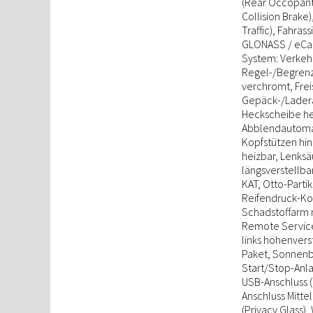
(Rear Occopant 
Collision Brake
Traffic), Fahra
GLONASS / eCall
System: Verkeh
Regel-/Begrenze
verchromt, Frei
Gepäck-/Ladera
Heckscheibe hei
Abblendautomati
Kopfstützen hint
heizbar, Lenksä
längsverstellbar
KAT, Otto-Partik
Reifendruck-Kon
Schadstoffarm 
Remote Services
links höhenverst
Paket, Sonnenb
Start/Stop-Anla
USB-Anschluss (
Anschluss Mitte
(Privacy Glass),