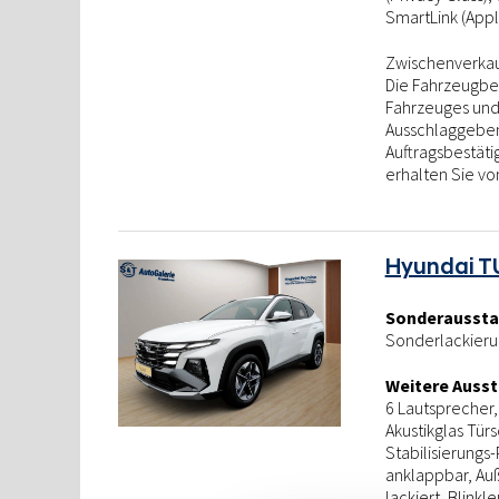
SmartLink (Appl
Zwischenverkauf
Die Fahrzeugbes
Fahrzeuges und 
Ausschlaggebend
Auftragsbestät
erhalten Sie vo
Hyundai T
Sonderaussta
Sonderlackierun
Weitere Ausst
6 Lautsprecher, 
Akustikglas Tür
Stabilisierungs
anklappbar, Auß
lackiert, Blinkl