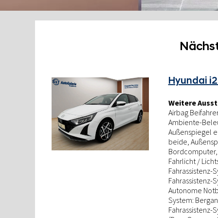
Nächs
Hyundai i2
Weitere Ausst
Airbag Beifahrer
Ambiente-Beleu
Außenspiegel el
beide, Außenspi
Bordcomputer, 
Fahrlicht / Lich
Fahrassistenz-S
Fahrassistenz-S
Autonome Notbre
System: Berganf
Fahrassistenz-S