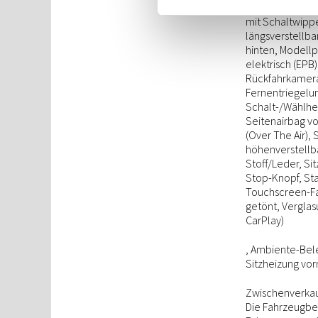
Lendenwirbelstü
mit Schaltwippe
längsverstellba
hinten, Modellp
elektrisch (EPB
Rückfahrkamera
Fernentriegelu
Schalt-/Wählheb
Seitenairbag vo
(Over The Air), 
höhenverstellba
Stoff/Leder, Si
Stop-Knopf, St
Touchscreen-Far
getönt, Verglas
CarPlay)
, Ambiente-Bel
Sitzheizung vor
Zwischenverkauf
Die Fahrzeugbes