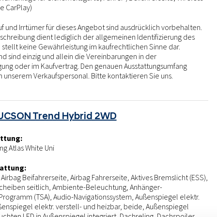
e CarPlay)
 und Irrtümer für dieses Angebot sind ausdrücklich vorbehalten.
chreibung dient lediglich der allgemeinen Identifizierung des
stellt keine Gewährleistung im kaufrechtlichen Sinne dar.
 sind einzig und allein die Vereinbarungen in der
igung oder im Kaufvertrag. Den genauen Ausstattungsumfang
n unserem Verkaufspersonal. Bitte kontaktieren Sie uns.
UCSON Trend Hybrid 2WD
ttung:
g Atlas White Uni
attung:
Airbag Beifahrerseite, Airbag Fahrerseite, Aktives Bremslicht (ESS),
scheiben seitlich, Ambiente-Beleuchtung, Anhänger-
-Programm (TSA), Audio-Navigationssystem, Außenspiegel elektr.
enspiegel elektr. verstell- und heizbar, beide, Außenspiegel
euchten LED in Außenspiegel integriert, Dachreling, Dachspoiler,