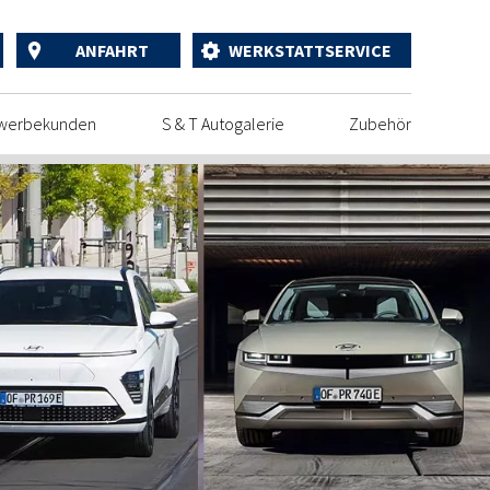
ANFAHRT
WERKSTATTSERVICE
werbekunden
S & T Autogalerie
Zubehör