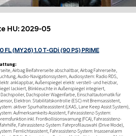
te HU:
2029-05
0 FL (MY26) 1.0 T-GDi (90 PS) PRIME
attung:
seite, Airbag Beifahrerseite abschaltbar, Airbag Fahrerseite,
chtung, Audio-Navigationssystem, Audiosystem: Radio RDS,
ektr. anklappbar, Außenspiegel elektr. verstell- und heizbar,
egel lackiert, Blinkleuchte in Außenspiegel integriert,
Dachspoiler, Dachspoiler Wagenfarbe, Einschaltautomatik für
tsensor, Elektron. Stabilitätskontrolle (ESC) mit Bremsassistent,
ystem: aktiver Spurhalteassistent (LKAS, Lane Keep Assist System),
ystem: Aufmerksamkeits-Assistent, Fahrassistenz-System:
msfunktion inkl. Frontkollisionswarnung (FCA), Fahrassistenz-
ahrhilfe, Fahrassistenz-System: Fahrprofilauswahl (Drive Mode),
ystem: Fernlichtassistent, Fahrassistenz-System: Insassenalarm